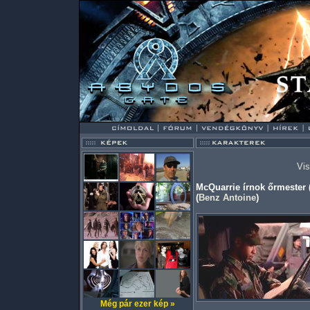
Vis
McQuarrie írnok őrmester (
(
Benz Antoine
)
Még pár ezer kép »