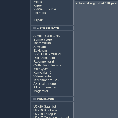
Mixek
Találtál egy hibát? Itt jele
Klipek
Videók
-
1
2
3
4
5
Feliratok
Képek
Abydos Gate GYIK
Bannercsere
Impresszum
SevGate
Egyiptom
SGC Dial Simulator
DHD Simulator
Rajongói teszt
Csillagkapu levlista
MacGyver
Könyvajánló
Videoajánló
In Memoriam TV3
Az oldal története
A Fórum rangjai
Magamról
U2x20 Gauntlet
U2x19 Blockade
U2x18 Epilogue
U2x17 Common descent