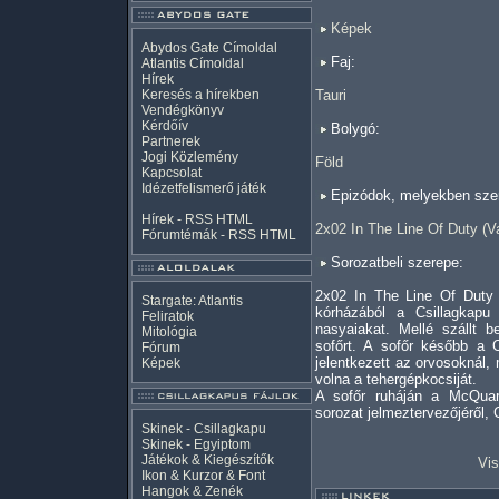
Képek
Abydos Gate Címoldal
Faj:
Atlantis Címoldal
Hírek
Keresés a hírekben
Tauri
Vendégkönyv
Kérdőív
Bolygó:
Partnerek
Jogi Közlemény
Föld
Kapcsolat
Idézetfelismerő játék
Epizódok, melyekben szer
Hírek -
RSS
HTML
2x02 In The Line Of Duty (V
Fórumtémák -
RSS
HTML
Sorozatbeli szerepe:
2x02 In The Line Of Duty 
Stargate: Atlantis
kórházából a Csillagkapu
Feliratok
nasyaiakat. Mellé szállt b
Mitológia
sofőrt. A sofőr később a 
Fórum
jelentkezett az orvosoknál,
Képek
volna a tehergépkocsiját.
A sofőr ruháján a McQuarr
sorozat jelmeztervezőjéről, 
Skinek - Csillagkapu
Skinek - Egyiptom
Játékok & Kiegészítők
Vis
Ikon & Kurzor & Font
Hangok & Zenék