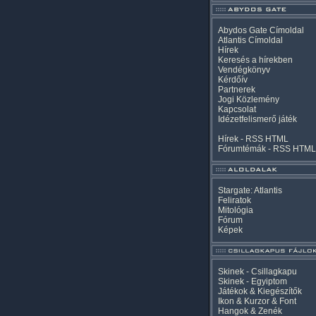
Abydos Gate Címoldal
Atlantis Címoldal
Hírek
Keresés a hírekben
Vendégkönyv
Kérdőív
Partnerek
Jogi Közlemény
Kapcsolat
Idézetfelismerő játék
Hírek -
RSS
HTML
Fórumtémák -
RSS
HTML
Stargate: Atlantis
Feliratok
Mitológia
Fórum
Képek
Skinek - Csillagkapu
Skinek - Egyiptom
Játékok & Kiegészítők
Ikon & Kurzor & Font
Hangok & Zenék