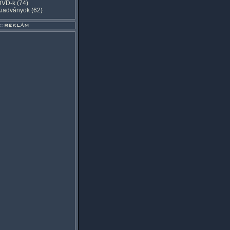
DVD-k
(74)
Kiadványok
(62)