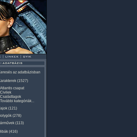
eresés az adatbázisban
arakterek
(1527)
Atlantis csapat
Civilek
Családtagok
További kategóriák...
ajok
(121)
Bolygók
(278)
Járművek
(113)
Hibák
(416)