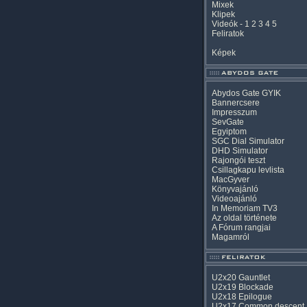
Mixek
Klipek
Videók
-
1
2
3
4
5
Feliratok
Képek
Abydos Gate GYIK
Bannercsere
Impresszum
SevGate
Egyiptom
SGC Dial Simulator
DHD Simulator
Rajongói teszt
Csillagkapu levlista
MacGyver
Könyvajánló
Videoajánló
In Memoriam TV3
Az oldal története
A Fórum rangjai
Magamról
U2x20 Gauntlet
U2x19 Blockade
U2x18 Epilogue
U2x17 Common descent