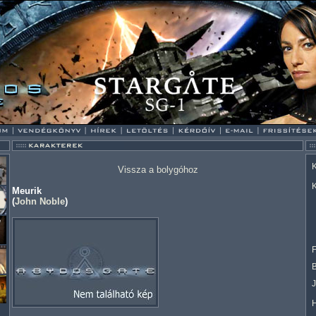
K
Vissza a bolygóhoz
K
Meurik
(
John Noble
)
F