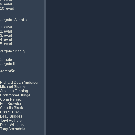
8. évad
9. évad
10. évad
targate : Atlantis
1. évad
2. évad
3. évad
4. évad
5. évad
targate : Infinity
targate
targate II
Szereplők
Richard Dean Anderson
Michael Shanks
Amanda Tapping
Christopher Judge
Corin Nemec
Ben Browder
Claudia Black
Don S. Davis
Beau Bridges
Teryl Rothery
Peter Williams
Tony Amendola