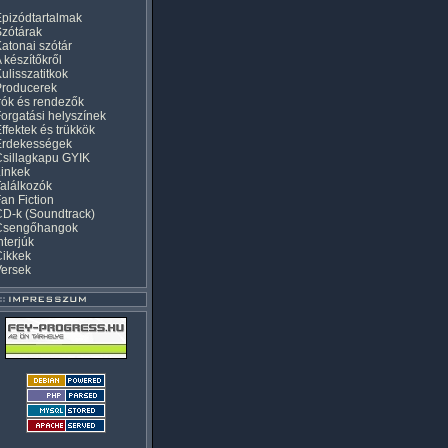
pizódtartalmak
zótárak
atonai szótár
 készítőkről
ulisszatitkok
Producerek
rók és rendezők
orgatási helyszínek
ffektek és trükkök
Érdekességek
sillagkapu GYIK
inkek
alálkozók
an Fiction
D-k (Soundtrack)
Csengőhangok
nterjúk
Cikkek
Versek