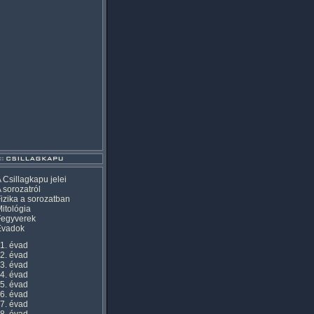
 Csillagkapu jelei
 sorozatról
izika a sorozatban
itológia
Fegyverek
Évadok
1. évad
2. évad
3. évad
4. évad
5. évad
6. évad
7. évad