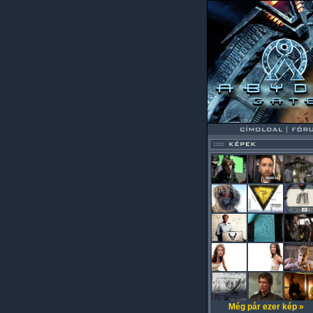
Még pár ezer kép »