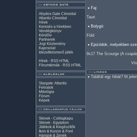
Faj:
Abydos Gate Címoldal
Tauri
Atlantis Címoldal
Hírek
Bolygó:
Keresés a hírekben
Vendégkönyv
Kérdőív
Föld
Partnerek
Jogi Közlemény
Epizódok, melyekben szer
Kapcsolat
Idézetfelismerő játék
9x17 The Scourge (A csapá
Hírek -
RSS
HTML
Vis
Fórumtémák -
RSS
HTML
Találtál egy hibát? Itt jele
Stargate: Atlantis
Feliratok
Mitológia
Fórum
Képek
Skinek - Csillagkapu
Skinek - Egyiptom
Játékok & Kiegészítők
Ikon & Kurzor & Font
Hangok & Zenék