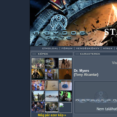
Vis
Dr. Myers
(
Tony Alcantar
)
Még pár ezer kép »