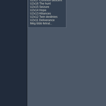
U2x17 Common descent
U2x16 The hunt
U2x15 Seizure
U2x14 Hope
U2x13 Alliances
U2x12 Twin destinies
U2x11 Deliverance
Még több felirat...