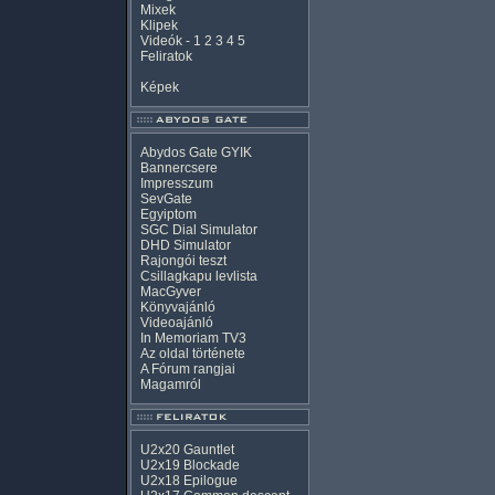
Mixek
Klipek
Videók
-
1
2
3
4
5
Feliratok
Képek
Abydos Gate GYIK
Bannercsere
Impresszum
SevGate
Egyiptom
SGC Dial Simulator
DHD Simulator
Rajongói teszt
Csillagkapu levlista
MacGyver
Könyvajánló
Videoajánló
In Memoriam TV3
Az oldal története
A Fórum rangjai
Magamról
U2x20 Gauntlet
U2x19 Blockade
U2x18 Epilogue