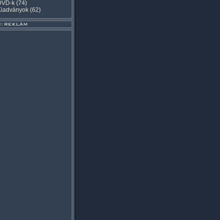
DVD-k
(74)
Kiadványok
(62)