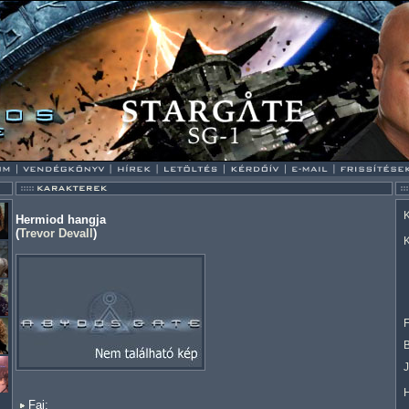
K
Hermiod hangja
(
Trevor Devall
)
K
F
Faj: