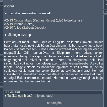
Asgard
Epizódok, melyekben szerepelt:
A2x13 Critical Mass (Kritikus tömeg)
(Első felbukkanás)
A2x19 Inferno (Pokol)
A2x20 Allies (Szövetségesek)
Mitológiai szerep:
Hermiod két másik isten, Odin és Frigg fia, az istenek követe. Balder
halála után csak neki volt bátorsága elmenni Helbe, az alvilágba, hogy
Balder visszatérhessen. A hős Hermod utazását a Nibelung-énekben is
megtaláljuk. Odin paripájával, a Sleipnirrel ment odáig, akkor
egyenesen beugrott a kapun át. Akkor észrevette Baldert és kérte Helt,
hogy engedje el, mivel őt mindenki szereti és hiányoznak neki. Hel
szkeptikus volt ugyan, de beleegyezett Balder elengedésébe. Az volt a
feltétel, hogy élőknek és holtaknak egyaránt őt kell siratniuk, de ha
csak egy valaki nem fog, akkor Balder az alvilágban marad. Hermod
visszatért az istenekhez és elmesélte az egyezséget. Sajnos Hel nyert
és végül Balder örökre ott maradt. Hermodnak van egy mágikus botja
is, melyet Gambanteinnek hívnak.
Találtál egy hibát? Itt jelentheted!
[
Lap tetejére
]