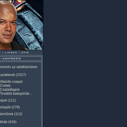
eresés az adatbázisban
arakterek
(1527)
Atlantis csapat
Civilek
Családtagok
További kategóriák...
ajok
(121)
Bolygók
(278)
Járművek
(113)
Hibák
(416)