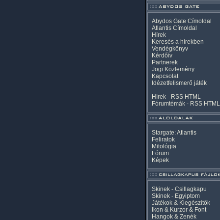
Abydos Gate Címoldal
Atlantis Címoldal
Hírek
Keresés a hírekben
Vendégkönyv
Kérdőív
Partnerek
Jogi Közlemény
Kapcsolat
Idézetfelismerő játék
Hírek -
RSS
HTML
Fórumtémák -
RSS
HTML
Stargate: Atlantis
Feliratok
Mitológia
Fórum
Képek
Skinek - Csillagkapu
Skinek - Egyiptom
Játékok & Kiegészítők
Ikon & Kurzor & Font
Hangok & Zenék