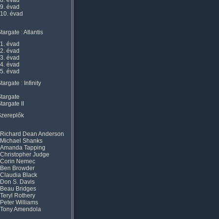
8. évad
9. évad
10. évad
targate : Atlantis
1. évad
2. évad
3. évad
4. évad
5. évad
targate : Infinity
targate
targate II
Szereplők
Richard Dean Anderson
Michael Shanks
Amanda Tapping
Christopher Judge
Corin Nemec
Ben Browder
Claudia Black
Don S. Davis
Beau Bridges
Teryl Rothery
Peter Williams
Tony Amendola