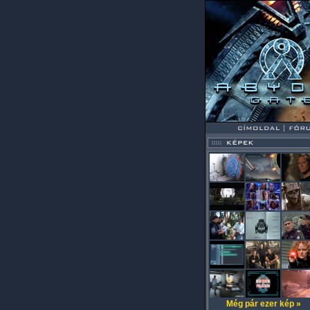
Még pár ezer kép »