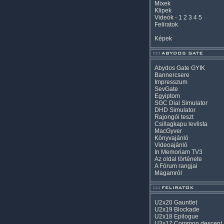
Mixek
Klipek
Videók
-
1
2
3
4
5
Feliratok
Képek
Abydos Gate GYIK
Bannercsere
Impresszum
SevGate
Egyiptom
SGC Dial Simulator
DHD Simulator
Rajongói teszt
Csillagkapu levlista
MacGyver
Könyvajánló
Videoajánló
In Memoriam TV3
Az oldal története
A Fórum rangjai
Magamról
U2x20 Gauntlet
U2x19 Blockade
U2x18 Epilogue
U2x17 Common descent