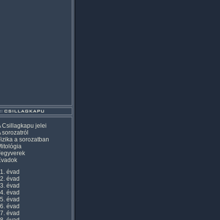
 Csillagkapu jelei
 sorozatról
izika a sorozatban
itológia
Fegyverek
Évadok
1. évad
2. évad
3. évad
4. évad
5. évad
6. évad
7. évad