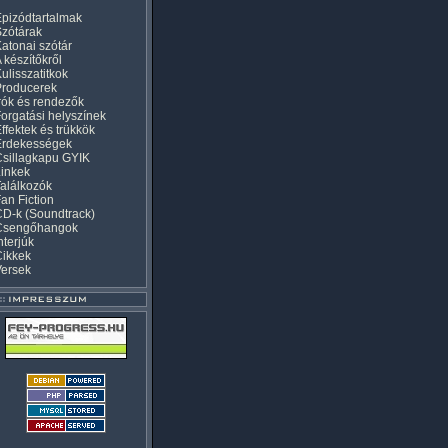
pizódtartalmak
zótárak
atonai szótár
 készítőkről
ulisszatitkok
Producerek
rók és rendezők
orgatási helyszínek
ffektek és trükkök
Érdekességek
sillagkapu GYIK
inkek
alálkozók
an Fiction
D-k (Soundtrack)
Csengőhangok
nterjúk
Cikkek
Versek