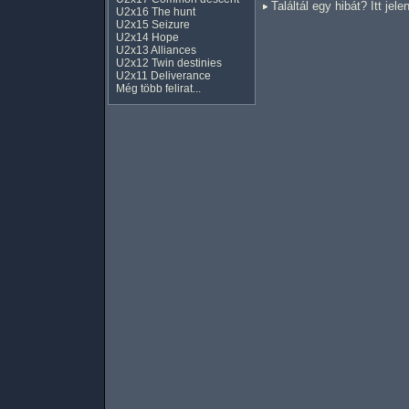
Találtál egy hibát? Itt jele
U2x16 The hunt
U2x15 Seizure
U2x14 Hope
U2x13 Alliances
U2x12 Twin destinies
U2x11 Deliverance
Még több felirat...