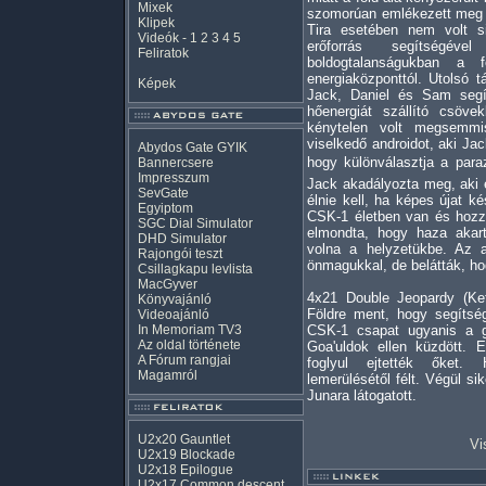
Mixek
szomorúan emlékezett meg ar
Klipek
Tira esetében nem volt s
Videók
-
1
2
3
4
5
erőforrás segítségé
Feliratok
boldogtalanságukban a 
energiaközponttól. Utolsó t
Képek
Jack, Daniel és Sam segít
hőenergiát szállító csöv
kénytelen volt megsemmis
viselkedő androidot, aki Jac
Abydos Gate GYIK
hogy különválasztja a parazi
Bannercsere
Impresszum
Jack akadályozta meg, aki e
SevGate
élnie kell, ha képes újat k
Egyiptom
CSK-1 életben van és hozzá
SGC Dial Simulator
elmondta, hogy haza akart
DHD Simulator
volna a helyzetükbe. Az an
Rajongói teszt
önmagukkal, de belátták, hog
Csillagkapu levlista
MacGyver
4x21 Double Jeopardy (Ke
Könyvajánló
Földre ment, hogy segítség
Videoajánló
In Memoriam TV3
CSK-1 csapat ugyanis a ga
Az oldal története
Goa'uldok ellen küzdött. E
A Fórum rangjai
foglyul ejtették őket. 
Magamról
lemerülésétől félt. Végül 
Junara látogatott.
U2x20 Gauntlet
Vi
U2x19 Blockade
U2x18 Epilogue
U2x17 Common descent