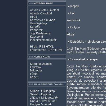
Képek
Abydos Gate Címoldal
Faj:
Atlantis Címoldal
Hírek
Keresés a hírekben
Androidok
Vendégkönyv
Kérdőív
Bolygó:
Partnerek
Jogi Közlemény
Altair
Kapcsolat
Idézetfelismerő játék
Epizódok, melyekben szer
Hírek -
RSS
HTML
1x18 Tin Man (Bádogember)
Fórumtémák -
RSS
HTML
4x21 Double Jeopardy (Kett
Sorozatbeli szerepe:
Stargate: Atlantis
1x18 Tin Man (Bádogember
Feliratok
világ, a P3X-989 egyedüli l
Mitológia
aki rövid nyakával és mag
Fórum
keltett. Az állandó "comtr
Képek
Jacket, de egyébként ala
merte rögtön elmondani a
figyelmeztetése ellenére 
Skinek - Csillagkapu
lemerülés okozta rosszull
Skinek - Egyiptom
Csillagkapu Parancsnoksá
Játékok & Kiegészítők
android körbevezette őket 
Ikon & Kurzor & Font
Habald hozta létre az andro
Hangok & Zenék
miatt a föld alá kényszerült