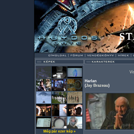
Vi
Harlan
(
Jay Brazeau
)
Még pár ezer kép »