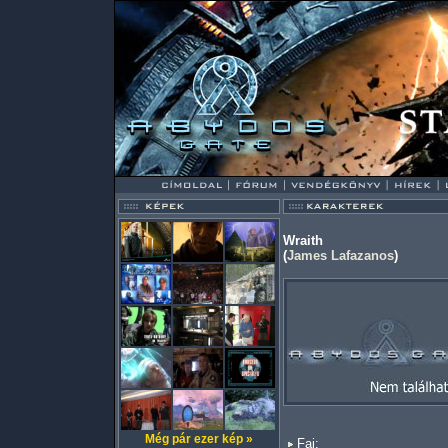
Wraith
(
James Lafazanos
)
Még pár ezer kép »
Faj: