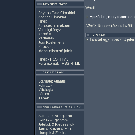
Wraith
Abydos Gate Címoldal
Epizódok, melyekben szer
Atlantis Címoldal
Hírek
Keresés a hírekben
A2x03 Runner (Az üldözött)
Vendégkönyv
Kérdőív
Partnerek
Találtál egy hibát? Itt jele
Jogi Közlemény
Kapcsolat
Idézetfelismerő játék
Hírek -
RSS
HTML
Fórumtémák -
RSS
HTML
Stargate: Atlantis
Feliratok
Mitológia
Fórum
Képek
Skinek - Csillagkapu
Skinek - Egyiptom
Játékok & Kiegészítők
Ikon & Kurzor & Font
Hangok & Zenék