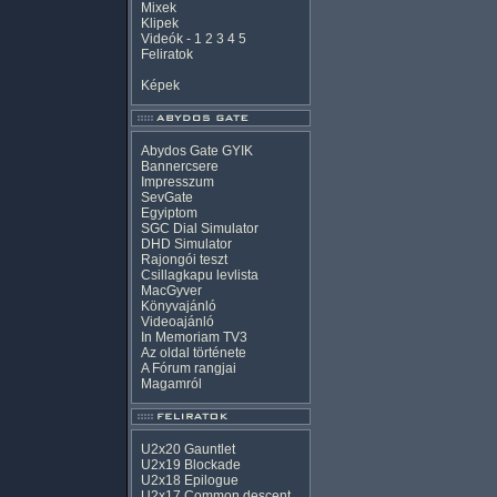
Mixek
Klipek
Videók
-
1
2
3
4
5
Feliratok
Képek
Abydos Gate GYIK
Bannercsere
Impresszum
SevGate
Egyiptom
SGC Dial Simulator
DHD Simulator
Rajongói teszt
Csillagkapu levlista
MacGyver
Könyvajánló
Videoajánló
In Memoriam TV3
Az oldal története
A Fórum rangjai
Magamról
U2x20 Gauntlet
U2x19 Blockade
U2x18 Epilogue
U2x17 Common descent