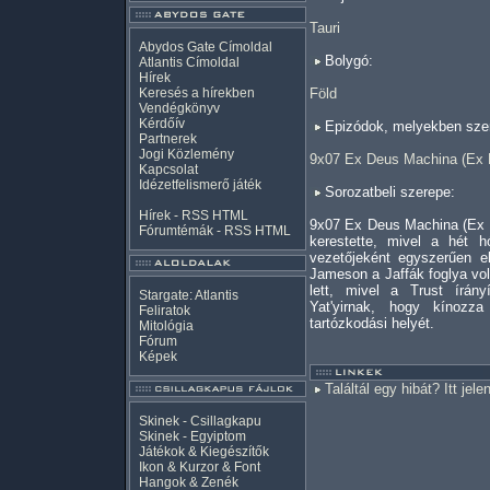
Tauri
Abydos Gate Címoldal
Bolygó:
Atlantis Címoldal
Hírek
Keresés a hírekben
Föld
Vendégkönyv
Kérdőív
Epizódok, melyekben szer
Partnerek
Jogi Közlemény
9x07 Ex Deus Machina (Ex 
Kapcsolat
Idézetfelismerő játék
Sorozatbeli szerepe:
Hírek -
RSS
HTML
9x07 Ex Deus Machina (Ex 
Fórumtémák -
RSS
HTML
kerestette, mivel a hét h
vezetőjeként egyszerűen el
Jameson a Jaffák foglya vol
lett, mivel a Trust írány
Stargate: Atlantis
Yat'yirnak, hogy kínozz
Feliratok
tartózkodási helyét.
Mitológia
Fórum
Képek
Találtál egy hibát? Itt jele
Skinek - Csillagkapu
Skinek - Egyiptom
Játékok & Kiegészítők
Ikon & Kurzor & Font
Hangok & Zenék