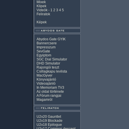
Mixek
Klipek
Videók
-
1
2
3
4
5
Feliratok
Képek
Abydos Gate GYIK
Bannercsere
Impresszum
SevGate
Egyiptom
SGC Dial Simulator
DHD Simulator
Rajongói teszt
Csillagkapu levlista
MacGyver
Könyvajánló
Videoajánló
In Memoriam TV3
Az oldal története
A Fórum rangjai
Magamról
U2x20 Gauntlet
U2x19 Blockade
U2x18 Epilogue
U2x17 Common descent