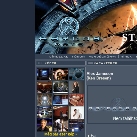
Alex Jameson
(
Ken Dresen
)
Még pár ezer kép »
Faj: