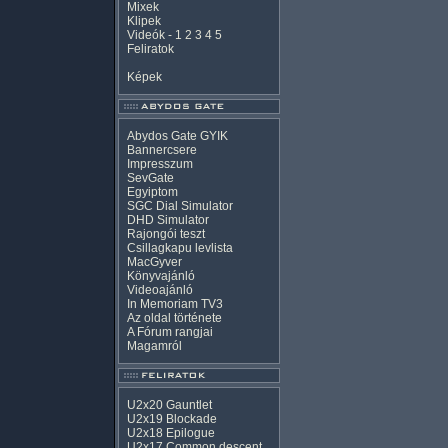
Mixek
Klipek
Videók
-
1
2
3
4
5
Feliratok
Képek
Abydos Gate GYIK
Bannercsere
Impresszum
SevGate
Egyiptom
SGC Dial Simulator
DHD Simulator
Rajongói teszt
Csillagkapu levlista
MacGyver
Könyvajánló
Videoajánló
In Memoriam TV3
Az oldal története
A Fórum rangjai
Magamról
U2x20 Gauntlet
U2x19 Blockade
U2x18 Epilogue
U2x17 Common descent