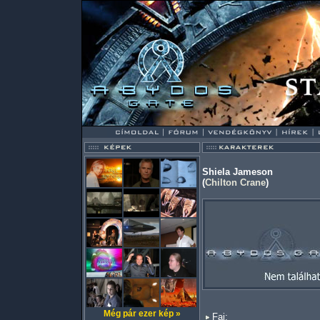
Shiela Jameson
(
Chilton Crane
)
Még pár ezer kép »
Faj: