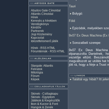
Tauri
Abydos Gate Címoldal
Bolygó:
Atlantis Címoldal
Hírek
Keresés a hírekben
Föld
Vendégkönyv
Kérdőív
Epizódok, melyekben szer
Partnerek
Jogi Közlemény
9x07 Ex Deus Machina (Ex 
Kapcsolat
Idézetfelismerő játék
Sorozatbeli szerepe:
Hírek -
RSS
HTML
9x07 Ex Deus Machina 
Fórumtémák -
RSS
HTML
elpanaszolta Danielnek, h
vezetője eltűnt. Beszámol
megváltozott az utóbbi hat
jött rá, hogy a férje a Trust 
Stargate: Atlantis
Feliratok
Mitológia
Fórum
Találtál egy hibát? Itt jele
Képek
Skinek - Csillagkapu
Skinek - Egyiptom
Játékok & Kiegészítők
Ikon & Kurzor & Font
Hangok & Zenék