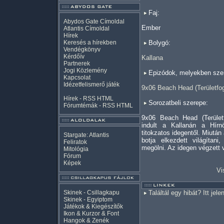
Faj:
Abydos Gate Címoldal
Ember
Atlantis Címoldal
Hírek
Keresés a hírekben
Bolygó:
Vendégkönyv
Kérdőív
Kallana
Partnerek
Jogi Közlemény
Epizódok, melyekben szer
Kapcsolat
Idézetfelismerő játék
9x06 Beach Head (Területfog
Hírek -
RSS
HTML
Sorozatbeli szerepe:
Fórumtémák -
RSS
HTML
9x06 Beach Head (Területf
indult a Kallanán a Hírnö
titokzatos idegentől. Miután
Stargate: Atlantis
botja elkezdett világítani
Feliratok
megölni. Az idegen végzett 
Mitológia
Fórum
Képek
Vi
Skinek - Csillagkapu
Találtál egy hibát? Itt jele
Skinek - Egyiptom
Játékok & Kiegészítők
Ikon & Kurzor & Font
Hangok & Zenék