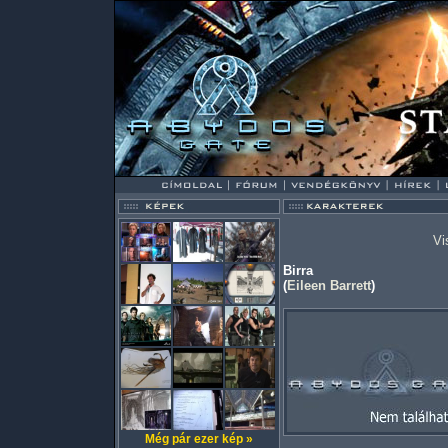
Vi
Birra
(
Eileen Barrett
)
Még pár ezer kép »