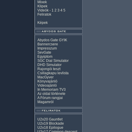
Mixek
Klipek
Videók
-
1
2
3
4
5
Feliratok
Képek
Abydos Gate GYIK
Bannercsere
Impresszum
SevGate
Egyiptom
SGC Dial Simulator
DHD Simulator
Rajongói teszt
Csillagkapu levlista
MacGyver
Könyvajánló
Videoajánló
In Memoriam TV3
Az oldal története
A Fórum rangjai
Magamról
U2x20 Gauntlet
U2x19 Blockade
U2x18 Epilogue
U2x17 Common descent