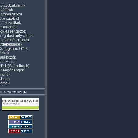
pizódtartalmak
zótárak
atonai szótár
 készítőkről
ulisszatitkok
Producerek
rók és rendezők
orgatási helyszínek
ffektek és trükkök
Érdekességek
sillagkapu GYIK
inkek
alálkozók
an Fiction
D-k (Soundtrack)
Csengőhangok
nterjúk
Cikkek
Versek