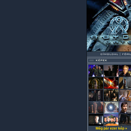
Még pár ezer kép »