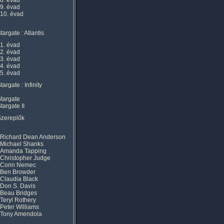
8. évad
9. évad
10. évad
targate : Atlantis
1. évad
2. évad
3. évad
4. évad
5. évad
targate : Infinity
targate
targate II
Szereplők
Richard Dean Anderson
Michael Shanks
Amanda Tapping
Christopher Judge
Corin Nemec
Ben Browder
Claudia Black
Don S. Davis
Beau Bridges
Teryl Rothery
Peter Williams
Tony Amendola