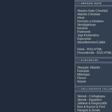
Abydos Gate Címoldal
Atlantis Címoldal
Hírek
Keresés a hírekben
Vendégkönyv
Kérdőív
Partnerek
Jogi Közlemény
Kapcsolat
Idézetfelismerő játék
Hírek -
RSS
HTML
Fórumtémák -
RSS
HTML
Stargate: Atlantis
Feliratok
Mitológia
Fórum
Képek
Skinek - Csillagkapu
Skinek - Egyiptom
Játékok & Kiegészítők
Ikon & Kurzor & Font
Hangok & Zenék