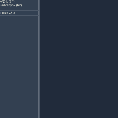
DVD-k
(74)
Kiadványok
(62)