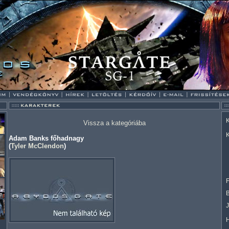
K
Vissza a kategóriába
K
Adam Banks főhadnagy
(
Tyler McClendon
)
F