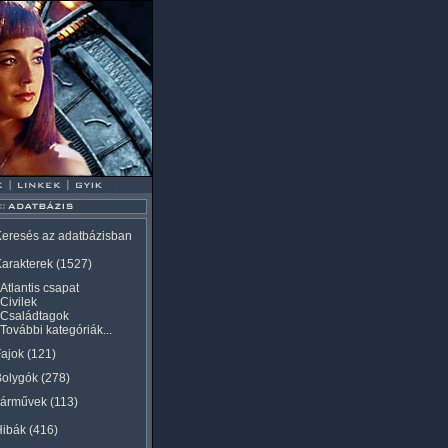
eresés az adatbázisban
arakterek
(1527)
Atlantis csapat
Civilek
Családtagok
További kategóriák...
ajok
(121)
Bolygók
(278)
Járművek
(113)
Hibák
(416)