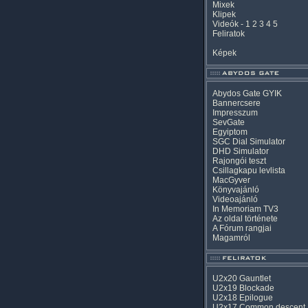
Mixek
Klipek
Videók
-
1
2
3
4
5
Feliratok
Képek
Abydos Gate GYIK
Bannercsere
Impresszum
SevGate
Egyiptom
SGC Dial Simulator
DHD Simulator
Rajongói teszt
Csillagkapu levlista
MacGyver
Könyvajánló
Videoajánló
In Memoriam TV3
Az oldal története
A Fórum rangjai
Magamról
U2x20 Gauntlet
U2x19 Blockade
U2x18 Epilogue
U2x17 Common descent