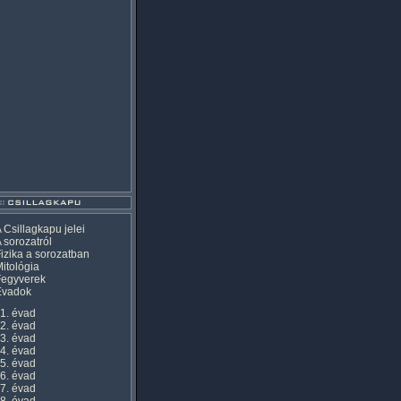
 Csillagkapu jelei
 sorozatról
izika a sorozatban
itológia
Fegyverek
Évadok
1. évad
2. évad
3. évad
4. évad
5. évad
6. évad
7. évad