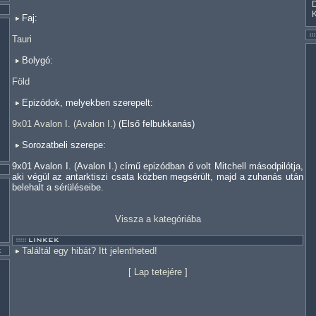
Faj:
Tauri
Bolygó:
Föld
Epizódok, melyekben szerepelt:
9x01 Avalon I. (Avalon I.)
(Első felbukkanás)
Sorozatbeli szerepe:
9x01 Avalon I. (Avalon I.) című epizódban ő volt Mitchell másodpilótja,
aki végül az antarktiszi csata közben megsérült, majd a zuhanás után
belehalt a sérüléseibe.
Vissza a kategóriába
Találtál egy hibát? Itt jelentheted!
[
Lap tetejére
]