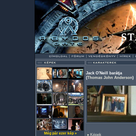
Jack O'Neill barátja
(
Thomas John Anderson
)
Még pár ezer kép »
Képek