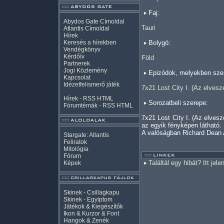
Faj:
Abydos Gate Címoldal
Tauri
Atlantis Címoldal
Hírek
Keresés a hírekben
Bolygó:
Vendégkönyv
Kérdőív
Föld
Partnerek
Jogi Közlemény
Epizódok, melyekben szer
Kapcsolat
Idézetfelismerő játék
7x21 Lost City I. (Az elvesze
Hírek -
RSS
HTML
Sorozatbeli szerepe:
Fórumtémák -
RSS
HTML
7x21 Lost City I. (Az elves
az egyik fényképen látható.
A valóságban Richard Dean 
Stargate: Atlantis
Feliratok
Mitológia
Fórum
Találtál egy hibát? Itt jele
Képek
Skinek - Csillagkapu
Skinek - Egyiptom
Játékok & Kiegészítők
Ikon & Kurzor & Font
Hangok & Zenék