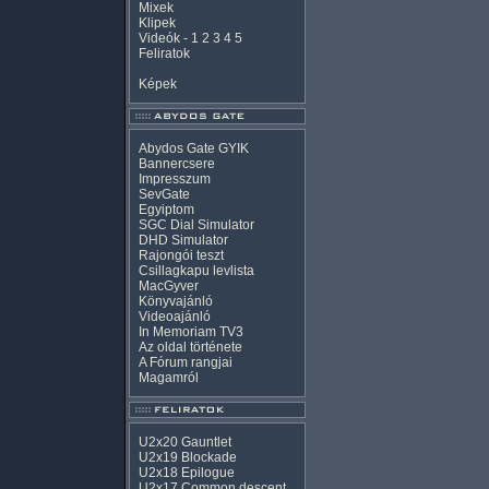
Mixek
Klipek
Videók
-
1
2
3
4
5
Feliratok
Képek
Abydos Gate GYIK
Bannercsere
Impresszum
SevGate
Egyiptom
SGC Dial Simulator
DHD Simulator
Rajongói teszt
Csillagkapu levlista
MacGyver
Könyvajánló
Videoajánló
In Memoriam TV3
Az oldal története
A Fórum rangjai
Magamról
U2x20 Gauntlet
U2x19 Blockade
U2x18 Epilogue
U2x17 Common descent