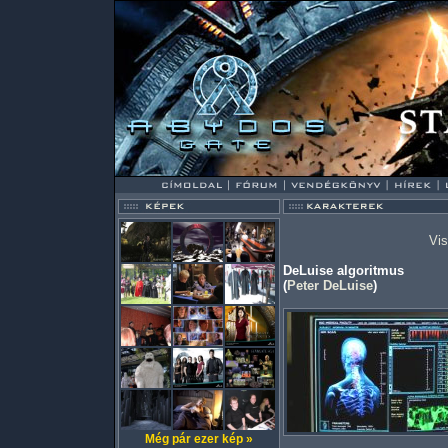
Vis
DeLuise algoritmus
(
Peter DeLuise
)
Még pár ezer kép »