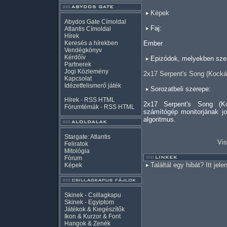
Képek
Abydos Gate Címoldal
Faj:
Atlantis Címoldal
Hírek
Keresés a hírekben
Ember
Vendégkönyv
Kérdőív
Epizódok, melyekben szer
Partnerek
Jogi Közlemény
2x17 Serpent's Song (Kocká
Kapcsolat
Idézetfelismerő játék
Sorozatbeli szerepe:
Hírek -
RSS
HTML
2x17 Serpent's Song (K
Fórumtémák -
RSS
HTML
számítógép monitorjának j
algoritmus.
Stargate: Atlantis
Vis
Feliratok
Mitológia
Fórum
Találtál egy hibát? Itt jele
Képek
Skinek - Csillagkapu
Skinek - Egyiptom
Játékok & Kiegészítők
Ikon & Kurzor & Font
Hangok & Zenék