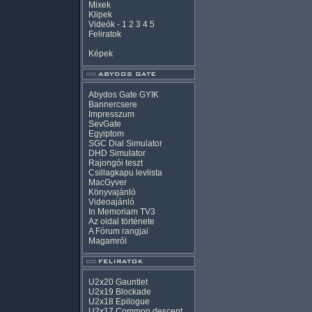
Mixek
Klipek
Videók
-
1
2
3
4
5
Feliratok
Képek
Abydos Gate GYIK
Bannercsere
Impresszum
SevGate
Egyiptom
SGC Dial Simulator
DHD Simulator
Rajongói teszt
Csillagkapu levlista
MacGyver
Könyvajánló
Videoajánló
In Memoriam TV3
Az oldal története
A Fórum rangjai
Magamról
U2x20 Gauntlet
U2x19 Blockade
U2x18 Epilogue
U2x17 Common descent