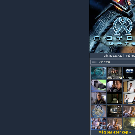
Még pár ezer kép »