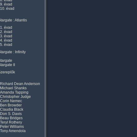
8. évad
9. évad
10. évad
targate : Atlantis
1. évad
2. évad
3. évad
4. évad
5. évad
targate : Infinity
targate
targate II
Szereplők
Richard Dean Anderson
Michael Shanks
Amanda Tapping
Christopher Judge
Corin Nemec
Ben Browder
Claudia Black
Don S. Davis
Beau Bridges
Teryl Rothery
Peter Williams
Tony Amendola