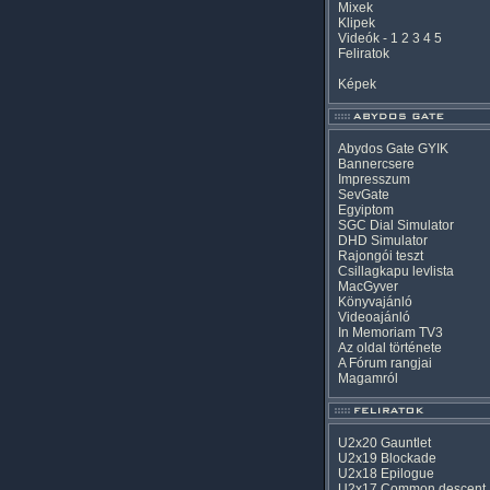
Mixek
Klipek
Videók
-
1
2
3
4
5
Feliratok
Képek
Abydos Gate GYIK
Bannercsere
Impresszum
SevGate
Egyiptom
SGC Dial Simulator
DHD Simulator
Rajongói teszt
Csillagkapu levlista
MacGyver
Könyvajánló
Videoajánló
In Memoriam TV3
Az oldal története
A Fórum rangjai
Magamról
U2x20 Gauntlet
U2x19 Blockade
U2x18 Epilogue
U2x17 Common descent