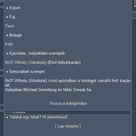
Képek
Faj:
Tauri
Bolygó:
Föld
Epizódok, melyekben szerepelt:
8x07 Affinity (Jóindulat)
(Első felbukkanás)
Sorozatbeli szerepe:
8x07 Affinity (Jóindulat) című epizódban a hotdogot vásárló férfi karján
ült.
Valójában Michael Greenburg és Nikki Smook fia.
Vissza a kategóriába
Találtál egy hibát? Itt jelentheted!
[
Lap tetejére
]