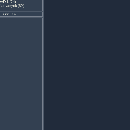
DVD-k
(74)
Kiadványok
(62)