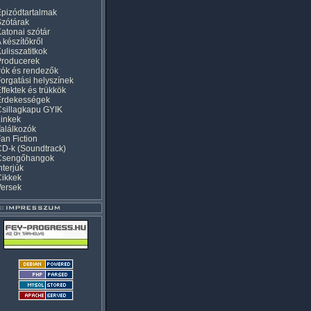
pizódtartalmak
zótárak
atonai szótár
 készítőkről
ulisszatitkok
Producerek
rók és rendezők
orgatási helyszínek
ffektek és trükkök
Érdekességek
sillagkapu GYIK
inkek
alálkozók
an Fiction
D-k (Soundtrack)
Csengőhangok
nterjúk
Cikkek
Versek