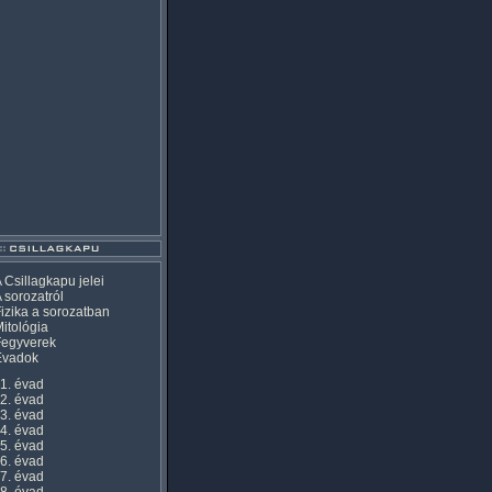
 Csillagkapu jelei
 sorozatról
izika a sorozatban
itológia
Fegyverek
Évadok
1. évad
2. évad
3. évad
4. évad
5. évad
6. évad
7. évad