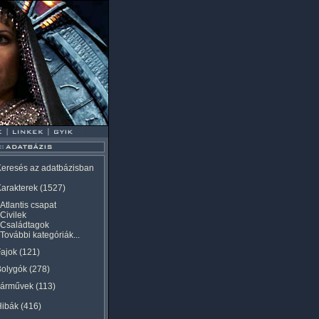
eresés az adatbázisban
arakterek
(1527)
Atlantis csapat
Civilek
Családtagok
További kategóriák...
ajok
(121)
Bolygók
(278)
Járművek
(113)
Hibák
(416)