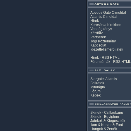
Abydos Gate Címoldal
Atlantis Címoldal
Hírek
Keresés a hírekben
Vendégkönyv
Kérdőív
Partnerek
Jogi Közlemény
Kapcsolat
Idézetfelismerő játék
Hírek -
RSS
HTML
Fórumtémák -
RSS
HTML
Stargate: Atlantis
Feliratok
Mitológia
Fórum
Képek
Skinek - Csillagkapu
Skinek - Egyiptom
Játékok & Kiegészítők
Ikon & Kurzor & Font
Hangok & Zenék