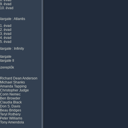
8. évad
9. évad
10. évad
targate : Atlantis
1. évad
2. évad
3. évad
4. évad
5. évad
targate : Infinity
targate
targate II
Szereplők
Richard Dean Anderson
Michael Shanks
Amanda Tapping
Christopher Judge
Corin Nemec
Ben Browder
Claudia Black
Don S. Davis
Beau Bridges
Teryl Rothery
Peter Williams
Tony Amendola