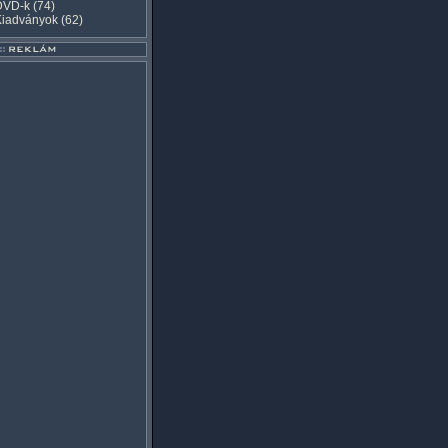
DVD-k
(74)
Kiadványok
(62)