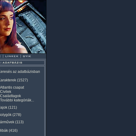
eresés az adatbázisban
arakterek
(1527)
Atlantis csapat
Civilek
Családtagok
További kategóriák...
ajok
(121)
Bolygók
(278)
Járművek
(113)
Hibák
(416)