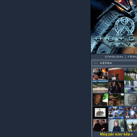
Még pár ezer kép »