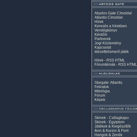
Abydos Gate Címoldal
Atlantis Címoldal
Hírek
Keresés a hírekben
Vendégkönyv
Kérdőív
Partnerek
Jogi Közlemény
Kapcsolat
Idézetfelismerő játék
Hírek -
RSS
HTML
Fórumtémák -
RSS
HTML
Stargate: Atlantis
Feliratok
Mitológia
Fórum
Képek
Skinek - Csillagkapu
Skinek - Egyiptom
Játékok & Kiegészítők
Ikon & Kurzor & Font
Hangok & Zenék