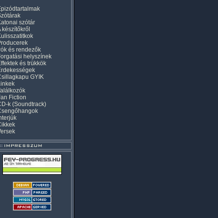
pizódtartalmak
zótárak
atonai szótár
 készítőkről
ulisszatitkok
Producerek
rók és rendezők
orgatási helyszínek
ffektek és trükkök
Érdekességek
sillagkapu GYIK
inkek
alálkozók
an Fiction
D-k (Soundtrack)
Csengőhangok
nterjúk
Cikkek
Versek