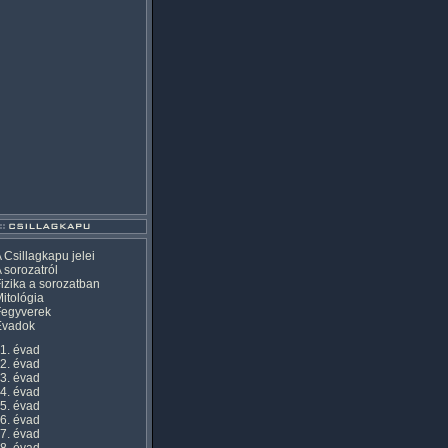
 Csillagkapu jelei
 sorozatról
izika a sorozatban
itológia
Fegyverek
Évadok
1. évad
2. évad
3. évad
4. évad
5. évad
6. évad
7. évad