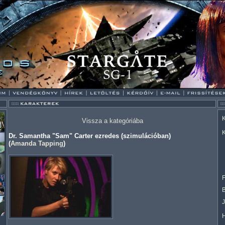
K
Vissza a kategóriába
K
Dr. Samantha "Sam" Carter ezredes (szimulációban)
(
Amanda Tapping
)
F