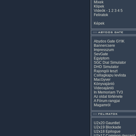
Mixek
Klipek
Videók
-
1
2
3
4
5
Feliratok
Képek
Abydos Gate GYIK
Bannercsere
Impresszum
SevGate
Egyiptom
SGC Dial Simulator
DHD Simulator
Rajongói teszt
Csillagkapu levlista
MacGyver
Könyvajánló
Videoajánló
In Memoriam TV3
Az oldal története
A Fórum rangjai
Magamról
U2x20 Gauntlet
U2x19 Blockade
U2x18 Epilogue
U2x17 Common descent