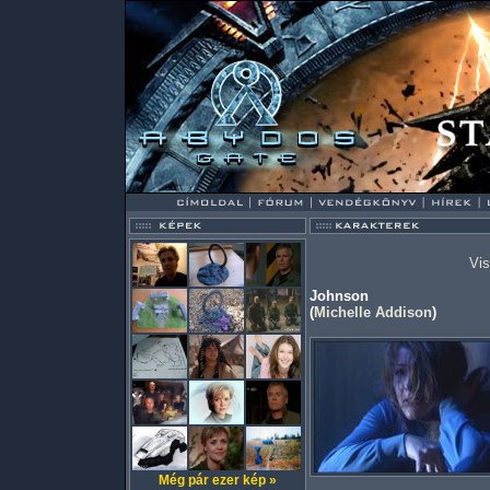
Vis
Johnson
(
Michelle Addison
)
Még pár ezer kép »