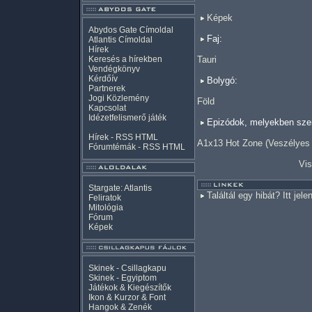
Képek
Abydos Gate Címoldal
Faj:
Atlantis Címoldal
Hírek
Keresés a hírekben
Tauri
Vendégkönyv
Kérdőív
Bolygó:
Partnerek
Jogi Közlemény
Föld
Kapcsolat
Idézetfelismerő játék
Epizódok, melyekben szer
Hírek -
RSS
HTML
A1x13 Hot Zone (Veszélyes
Fórumtémák -
RSS
HTML
Vis
Stargate: Atlantis
Találtál egy hibát? Itt jele
Feliratok
Mitológia
Fórum
Képek
Skinek - Csillagkapu
Skinek - Egyiptom
Játékok & Kiegészítők
Ikon & Kurzor & Font
Hangok & Zenék