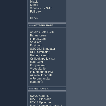
Mixek
Klipek
Videók
-
1
2
3
4
5
Feliratok
Képek
Abydos Gate GYIK
Bannercsere
Impresszum
SevGate
Egyiptom
SGC Dial Simulator
DHD Simulator
Rajongói teszt
Csillagkapu levlista
MacGyver
Könyvajánló
Videoajánló
In Memoriam TV3
Az oldal története
A Fórum rangjai
Magamról
U2x20 Gauntlet
U2x19 Blockade
U2x18 Epilogue
U2x17 Common descent