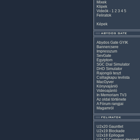
Mixek
Klipek
Videók
-
1
2
3
4
5
Feliratok
Képek
Abydos Gate GYIK
Bannercsere
Impresszum
SevGate
Egyiptom
SGC Dial Simulator
DHD Simulator
Rajongói teszt
Csillagkapu levlista
MacGyver
Könyvajánló
Videoajánló
In Memoriam TV3
Az oldal története
A Fórum rangjai
Magamról
U2x20 Gauntlet
U2x19 Blockade
U2x18 Epilogue
U2x17 Common descent