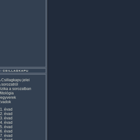
 Csillagkapu jelei
 sorozatról
izika a sorozatban
itológia
Fegyverek
Évadok
1. évad
2. évad
3. évad
4. évad
5. évad
6. évad
7. évad