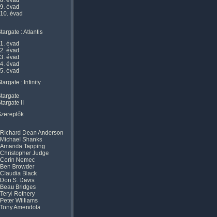
8. évad
9. évad
10. évad
targate : Atlantis
1. évad
2. évad
3. évad
4. évad
5. évad
targate : Infinity
targate
targate II
Szereplők
Richard Dean Anderson
Michael Shanks
Amanda Tapping
Christopher Judge
Corin Nemec
Ben Browder
Claudia Black
Don S. Davis
Beau Bridges
Teryl Rothery
Peter Williams
Tony Amendola