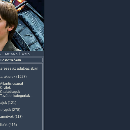
eresés az adatbázisban
arakterek
(1527)
Atlantis csapat
Civilek
Családtagok
További kategóriák...
ajok
(121)
Bolygók
(278)
Járművek
(113)
Hibák
(416)