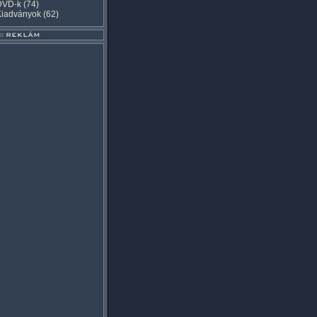
DVD-k
(74)
Kiadványok
(62)