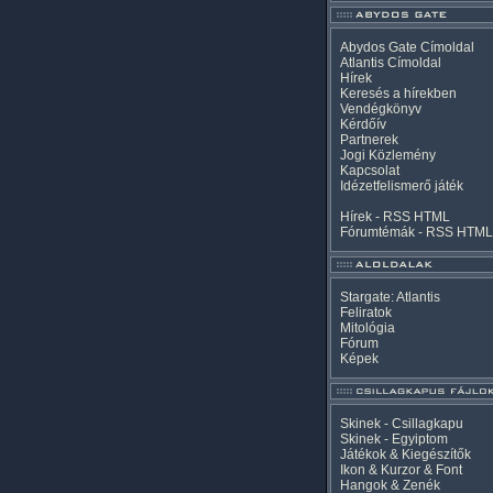
Abydos Gate Címoldal
Atlantis Címoldal
Hírek
Keresés a hírekben
Vendégkönyv
Kérdőív
Partnerek
Jogi Közlemény
Kapcsolat
Idézetfelismerő játék
Hírek -
RSS
HTML
Fórumtémák -
RSS
HTML
Stargate: Atlantis
Feliratok
Mitológia
Fórum
Képek
Skinek - Csillagkapu
Skinek - Egyiptom
Játékok & Kiegészítők
Ikon & Kurzor & Font
Hangok & Zenék