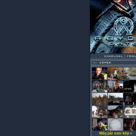
Még pár ezer kép »