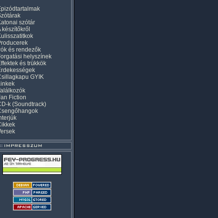
pizódtartalmak
zótárak
atonai szótár
 készítőkről
ulisszatitkok
Producerek
rók és rendezők
orgatási helyszínek
ffektek és trükkök
Érdekességek
sillagkapu GYIK
inkek
alálkozók
an Fiction
D-k (Soundtrack)
Csengőhangok
nterjúk
Cikkek
Versek