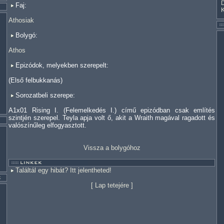
Faj:
Athosiak
Bolygó:
Athos
Epizódok, melyekben szerepelt:
(Első felbukkanás)
Sorozatbeli szerepe:
A1x01 Rising I. (Felemelkedés I.) című epizódban csak említés
szintjén szerepel. Teyla apja volt ő, akit a Wraith magával ragadott és
valószínűleg elfogyasztott.
Vissza a bolygóhoz
Találtál egy hibát? Itt jelentheted!
[
Lap tetejére
]