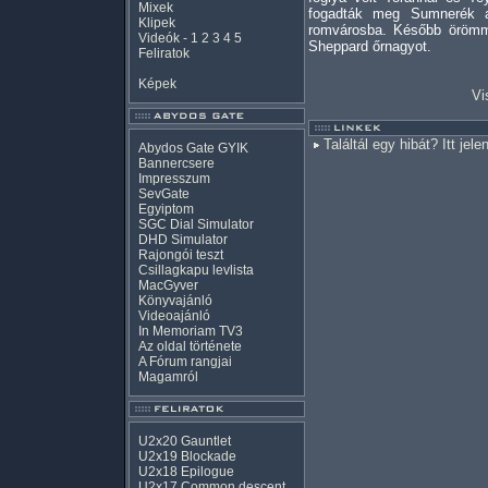
Mixek
fogadták meg Sumnerék 
Klipek
romvárosba. Később örömme
Videók
-
1
2
3
4
5
Sheppard őrnagyot.
Feliratok
Képek
Vi
Találtál egy hibát? Itt jele
Abydos Gate GYIK
Bannercsere
Impresszum
SevGate
Egyiptom
SGC Dial Simulator
DHD Simulator
Rajongói teszt
Csillagkapu levlista
MacGyver
Könyvajánló
Videoajánló
In Memoriam TV3
Az oldal története
A Fórum rangjai
Magamról
U2x20 Gauntlet
U2x19 Blockade
U2x18 Epilogue
U2x17 Common descent