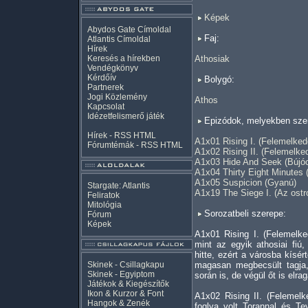
Képek
Abydos Gate Címoldal
Faj:
Atlantis Címoldal
Hírek
Keresés a hírekben
Athosiak
Vendégkönyv
Kérdőív
Bolygó:
Partnerek
Jogi Közlemény
Athos
Kapcsolat
Idézetfelismerő játék
Epizódok, melyekben szer
Hírek -
RSS
HTML
A1x01 Rising I. (Felemelkedé
Fórumtémák -
RSS
HTML
A1x02 Rising II. (Felemelked
A1x03 Hide And Seek (Bújó
A1x04 Thirty Eight Minutes 
A1x05 Suspicion (Gyanú)
Stargate: Atlantis
A1x19 The Siege I. (Az ostr
Feliratok
Mitológia
Sorozatbeli szerepe:
Fórum
Képek
A1x01 Rising I. (Felemelk
mint az egyik athosiai fiú
hitte, ezért a városba kísé
Skinek - Csillagkapu
magasan megbecsült tagja,
Skinek - Egyiptom
során is, de végül őt is elra
Játékok & Kiegészítők
Ikon & Kurzor & Font
A1x02 Rising II. (Felemelk
Hangok & Zenék
foglya volt Torannal és T