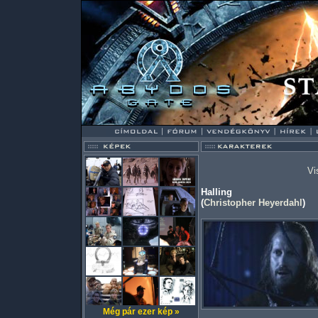
Vi
Halling
(
Christopher Heyerdahl
)
Még pár ezer kép »