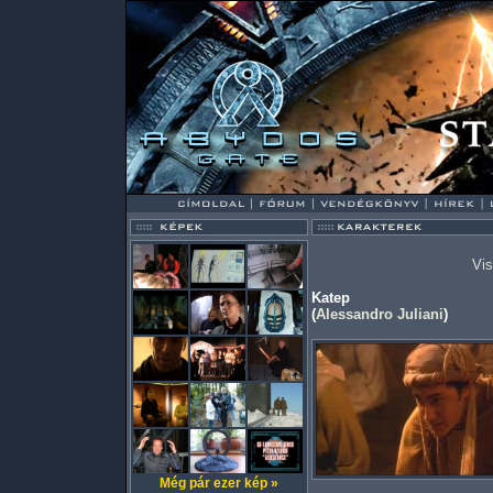
Vis
Katep
(
Alessandro Juliani
)
Még pár ezer kép »