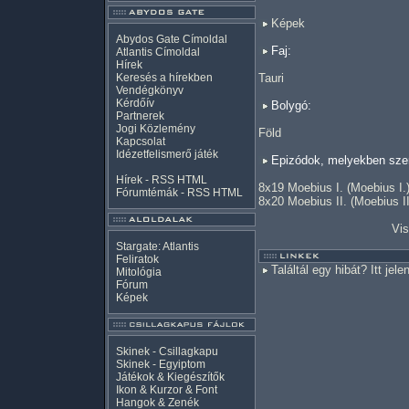
Képek
Abydos Gate Címoldal
Faj:
Atlantis Címoldal
Hírek
Keresés a hírekben
Tauri
Vendégkönyv
Kérdőív
Bolygó:
Partnerek
Jogi Közlemény
Föld
Kapcsolat
Idézetfelismerő játék
Epizódok, melyekben szer
Hírek -
RSS
HTML
8x19 Moebius I. (Moebius I.
Fórumtémák -
RSS
HTML
8x20 Moebius II. (Moebius II
Vis
Stargate: Atlantis
Feliratok
Találtál egy hibát? Itt jele
Mitológia
Fórum
Képek
Skinek - Csillagkapu
Skinek - Egyiptom
Játékok & Kiegészítők
Ikon & Kurzor & Font
Hangok & Zenék