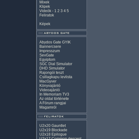
Mixek
Klipek
Videók
-
1
2
3
4
5
Feliratok
Képek
Abydos Gate GYIK
Bannercsere
Impresszum
SevGate
Egyiptom
SGC Dial Simulator
DHD Simulator
Rajongói teszt
Csillagkapu levlista
MacGyver
Könyvajánló
Videoajánló
In Memoriam TV3
Az oldal története
A Fórum rangjai
Magamról
U2x20 Gauntlet
U2x19 Blockade
U2x18 Epilogue
U2x17 Common descent