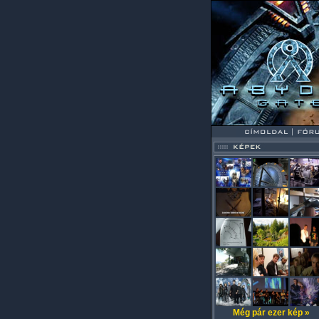
Még pár ezer kép »