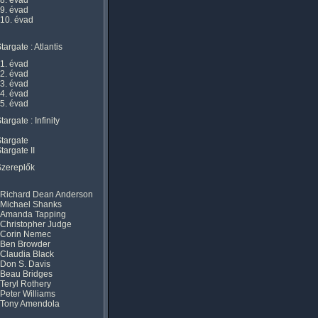
8. évad
9. évad
10. évad
targate : Atlantis
1. évad
2. évad
3. évad
4. évad
5. évad
targate : Infinity
targate
targate II
Szereplők
Richard Dean Anderson
Michael Shanks
Amanda Tapping
Christopher Judge
Corin Nemec
Ben Browder
Claudia Black
Don S. Davis
Beau Bridges
Teryl Rothery
Peter Williams
Tony Amendola