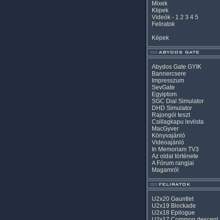
Mixek
Klipek
Videók
-
1
2
3
4
5
Feliratok
Képek
Abydos Gate GYIK
Bannercsere
Impresszum
SevGate
Egyiptom
SGC Dial Simulator
DHD Simulator
Rajongói teszt
Csillagkapu levlista
MacGyver
Könyvajánló
Videoajánló
In Memoriam TV3
Az oldal története
A Fórum rangjai
Magamról
U2x20 Gauntlet
U2x19 Blockade
U2x18 Epilogue
U2x17 Common descent