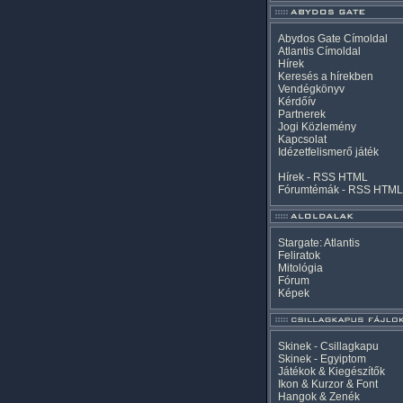
Abydos Gate Címoldal
Atlantis Címoldal
Hírek
Keresés a hírekben
Vendégkönyv
Kérdőív
Partnerek
Jogi Közlemény
Kapcsolat
Idézetfelismerő játék
Hírek -
RSS
HTML
Fórumtémák -
RSS
HTML
Stargate: Atlantis
Feliratok
Mitológia
Fórum
Képek
Skinek - Csillagkapu
Skinek - Egyiptom
Játékok & Kiegészítők
Ikon & Kurzor & Font
Hangok & Zenék