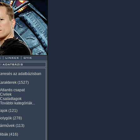
eresés az adatbázisban
arakterek
(1527)
Atlantis csapat
Civilek
Családtagok
További kategóriák...
ajok
(121)
Bolygók
(278)
Járművek
(113)
Hibák
(416)