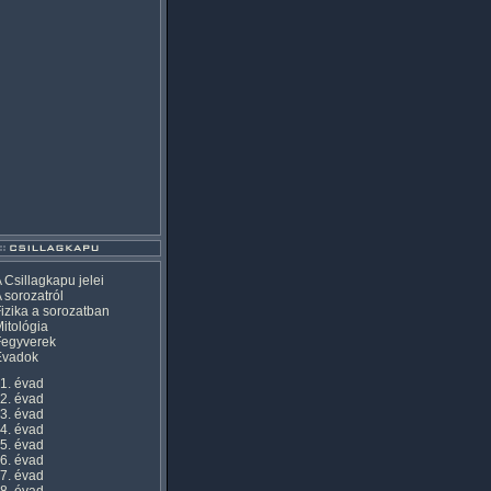
 Csillagkapu jelei
 sorozatról
izika a sorozatban
itológia
Fegyverek
Évadok
1. évad
2. évad
3. évad
4. évad
5. évad
6. évad
7. évad