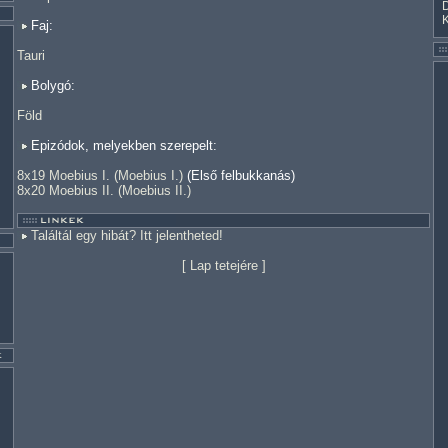
Faj:
Tauri
Bolygó:
Föld
Epizódok, melyekben szerepelt:
8x19 Moebius I. (Moebius I.)
(Első felbukkanás)
8x20 Moebius II. (Moebius II.)
Találtál egy hibát? Itt jelentheted!
[
Lap tetejére
]