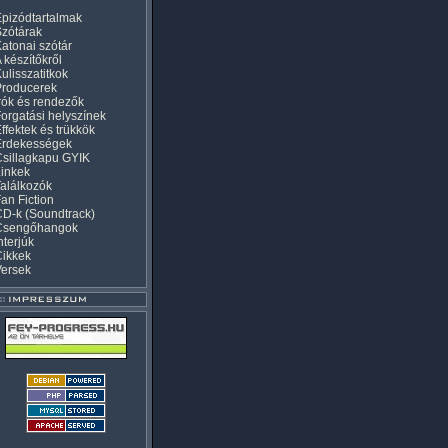
pizódtartalmak
zótárak
atonai szótár
 készítőkről
ulisszatitkok
Producerek
rók és rendezők
orgatási helyszínek
ffektek és trükkök
Érdekességek
sillagkapu GYIK
inkek
alálkozók
an Fiction
D-k (Soundtrack)
Csengőhangok
nterjúk
Cikkek
Versek