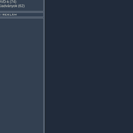
DVD-k
(74)
Kiadványok
(62)