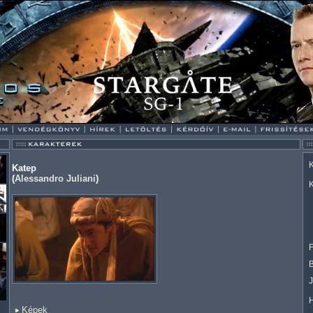
K
Katep
(
Alessandro Juliani
)
K
F
Képek