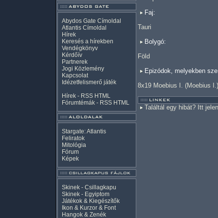
Faj:
Abydos Gate Címoldal
Tauri
Atlantis Címoldal
Hírek
Keresés a hírekben
Bolygó:
Vendégkönyv
Kérdőív
Föld
Partnerek
Jogi Közlemény
Epizódok, melyekben szer
Kapcsolat
Idézetfelismerő játék
8x19 Moebius I. (Moebius I.
Hírek -
RSS
HTML
Fórumtémák -
RSS
HTML
Találtál egy hibát? Itt jele
Stargate: Atlantis
Feliratok
Mitológia
Fórum
Képek
Skinek - Csillagkapu
Skinek - Egyiptom
Játékok & Kiegészítők
Ikon & Kurzor & Font
Hangok & Zenék