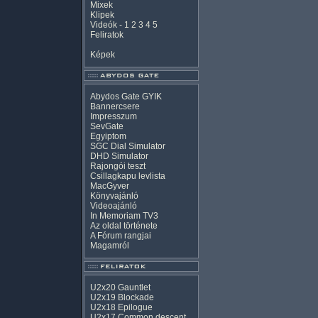
Mixek
Klipek
Videók
-
1
2
3
4
5
Feliratok
Képek
Abydos Gate GYIK
Bannercsere
Impresszum
SevGate
Egyiptom
SGC Dial Simulator
DHD Simulator
Rajongói teszt
Csillagkapu levlista
MacGyver
Könyvajánló
Videoajánló
In Memoriam TV3
Az oldal története
A Fórum rangjai
Magamról
U2x20 Gauntlet
U2x19 Blockade
U2x18 Epilogue
U2x17 Common descent