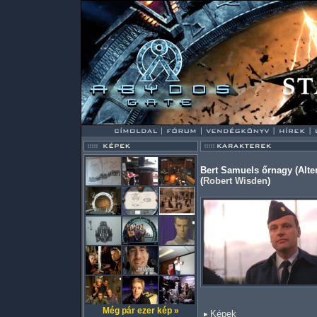
Bert Samuels őrnagy (Alter
(
Robert Wisden
)
Még pár ezer kép »
Képek