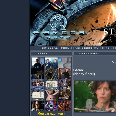
Vi
Garan
(
Nancy Sorel
)
Még pár ezer kép »