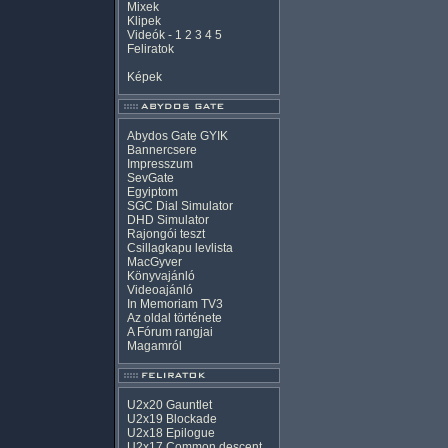
Mixek
Klipek
Videók
-
1
2
3
4
5
Feliratok
Képek
Abydos Gate GYIK
Bannercsere
Impresszum
SevGate
Egyiptom
SGC Dial Simulator
DHD Simulator
Rajongói teszt
Csillagkapu levlista
MacGyver
Könyvajánló
Videoajánló
In Memoriam TV3
Az oldal története
A Fórum rangjai
Magamról
U2x20 Gauntlet
U2x19 Blockade
U2x18 Epilogue
U2x17 Common descent