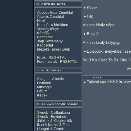
Képek
Abydos Gate Címoldal
Faj:
Atlantis Címoldal
Hírek
Keresés a hírekben
Arkhan király népe
Vendégkönyv
Kérdőív
Bolygó:
Partnerek
Jogi Közlemény
Arkhan király bolygója
Kapcsolat
Idézetfelismerő játék
Epizódok, melyekben szer
Hírek -
RSS
HTML
8x13 It's Good To Be King (K
Fórumtémák -
RSS
HTML
Vi
Stargate: Atlantis
Találtál egy hibát? Itt jele
Feliratok
Mitológia
Fórum
Képek
Skinek - Csillagkapu
Skinek - Egyiptom
Játékok & Kiegészítők
Ikon & Kurzor & Font
Hangok & Zenék