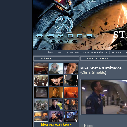
Mike Shefield százados
(
Chris Shields
)
Még pár ezer kép »
Képek