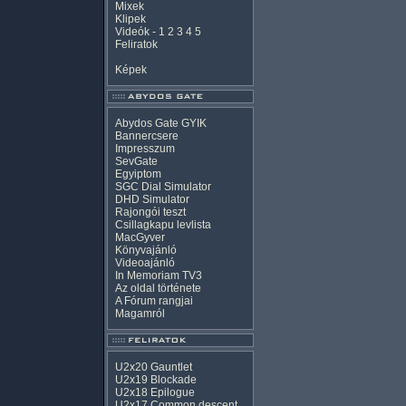
Mixek
Klipek
Videók
-
1
2
3
4
5
Feliratok
Képek
Abydos Gate GYIK
Bannercsere
Impresszum
SevGate
Egyiptom
SGC Dial Simulator
DHD Simulator
Rajongói teszt
Csillagkapu levlista
MacGyver
Könyvajánló
Videoajánló
In Memoriam TV3
Az oldal története
A Fórum rangjai
Magamról
U2x20 Gauntlet
U2x19 Blockade
U2x18 Epilogue
U2x17 Common descent