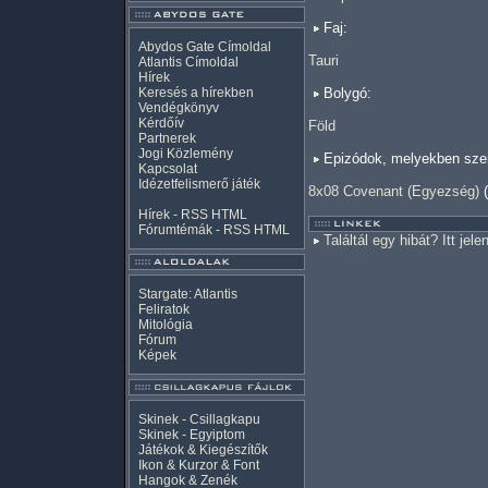
Faj:
Abydos Gate Címoldal
Tauri
Atlantis Címoldal
Hírek
Keresés a hírekben
Bolygó:
Vendégkönyv
Kérdőív
Föld
Partnerek
Jogi Közlemény
Epizódok, melyekben szer
Kapcsolat
Idézetfelismerő játék
8x08 Covenant (Egyezség)
(
Hírek -
RSS
HTML
Fórumtémák -
RSS
HTML
Találtál egy hibát? Itt jele
Stargate: Atlantis
Feliratok
Mitológia
Fórum
Képek
Skinek - Csillagkapu
Skinek - Egyiptom
Játékok & Kiegészítők
Ikon & Kurzor & Font
Hangok & Zenék