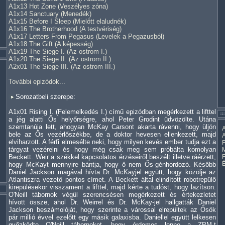
A1x13 Hot Zone (Veszélyes zóna)
A1x14 Sanctuary (Menedék)
A1x15 Before I Sleep (Mielőtt elaludnék)
A1x16 The Brotherhood (A testvériség)
A1x17 Letters From Pegasus (Levelek a Pegazusból)
A1x18 The Gift (A képesség)
A1x19 The Siege I. (Az ostrom I.)
A1x20 The Siege II. (Az ostrom II.)
A2x01 The Siege III. (Az ostrom III.)
További epizódok...
Sorozatbeli szerepe:
A1x01 Rising I. (Felemelkedés I.) című epizódban megérkezett a lifttel
a jég alatti Ős helyőrségre, ahol Peter Grodint üdvözölte. Utána
szemtanúja lett, ahogyan McKay Carsont akarta rávenni, hogy üljön
A
bele az Ős vezérlőszékbe, de a doktor hevesen ellenkezett, majd
A
elviharzott. A férfi elmesélte neki, hogy milyen kevés ember tudja ezt a
F
tárgyat vezérelni és hogy még csak meg sem próbálta komolyan
M
Beckett. Weir a székkel kapcsolatos érzéseiről beszélt illetve ráérzett,
hogy McKayt mennyire bántja, hogy ő nem Ős-génhordozó. Később
Daniel Jackson magával hívta Dr. McKayjel együtt, hogy közölje az
Atlantiszra vezető pontos címet. A Beckett által elindított robotrepülő
kirepülésekor visszament a lifttel, majd kérte a tudóst, hogy lazítson.
O'Neill tábornok végül szerencsésen megérkezett és értekezletet
hívott össze, ahol Dr. Weirrel és Dr. McKay-jel hallgatták Daniel
Jackson beszámolóját, hogy szerinte a várossal elrepültek az Ősök
pár millió évvel ezelőtt egy másik galaxisba. Daniellel együtt lelkesen
győzködte O'Neill tábornokot, hogy érdemes lenne a ZPM-t