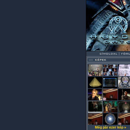
Még pár ezer kép »