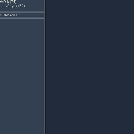
DVD-k
(74)
Kiadványok
(62)