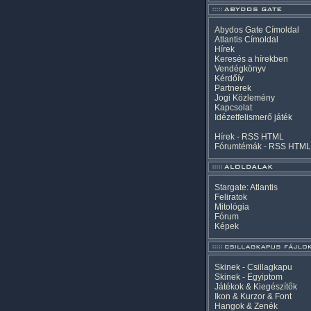
Abydos Gate Címoldal
Atlantis Címoldal
Hírek
Keresés a hírekben
Vendégkönyv
Kérdőív
Partnerek
Jogi Közlemény
Kapcsolat
Idézetfelismerő játék
Hírek -
RSS
HTML
Fórumtémák -
RSS
HTML
Stargate: Atlantis
Feliratok
Mitológia
Fórum
Képek
Skinek - Csillagkapu
Skinek - Egyiptom
Játékok & Kiegészítők
Ikon & Kurzor & Font
Hangok & Zenék