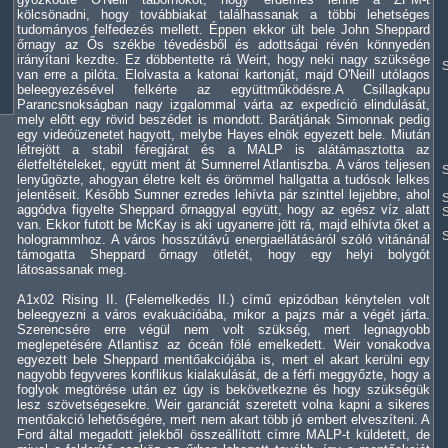
kölcsönadni, hogy továbbiakat találhassanak a többi lehetséges
tudományos felfedezés mellett. Éppen ekkor ült bele John Sheppard
őrnagy az Ős székbe tévedésből és adottságai révén könnyedén
irányítani kezdte. Ez döbbentette rá Weirt, hogy neki nagy szüksége
S
van erre a pilóta. Elolvasta a katonai kartonját, majd O'Neill utólagos
beleegyezésével felkérte az együttműködésre.A Csillagkapu
Parancsnokságban nagy izgalommal várta az expedíció elindulását,
mely előtt egy rövid beszédet is mondott. Barátjának Simonnak pedig
egy videóüzenetet hagyott, melybe Hayes elnök egyezett bele. Miután
létrejött a stabil féregjárat és a MALP is alátámasztotta az
életfeltételeket, együtt ment át Sumnerrel Atlantiszba. A város teljesen
S
lenyűgözte, ahogyan életre kelt és örömmel hallgatta a tudósok lelkes
jelentéseit. Később Sumner ezredes lehívta pár szinttel lejjebbre, ahol
S
aggódva figyelte Sheppard őrnaggyal együtt, hogy az egész víz alatt
S
van. Ekkor futott be McKay is aki ugyanerre jött rá, majd elhívta őket a
hologrammhoz. A város hosszútávú energiaellátásáról szóló vitánánál
támogatta Sheppard őrnagy ötletét, hogy egy helyi bolygót
látosassanak meg.
A1x02 Rising II. (Felemelkedés II.) című epizódban kénytelen volt
beleegyezni a város evakuációába, mikor a pajzs már a végét járta.
Szerencsére erre végül nem volt szükség, mert legnagyobb
meglepetésére Atlantisz az óceán fölé emelkedett. Weir vonakodva
egyezett bele Sheppard mentőakciójába is, mert el akart kerülni egy
nagyobb fegyveres konflikus kialakulását, de a férfi meggyőzte, hogy a
foglyok megtörése után ez úgy is bekövetkezne és hogy szükségük
lesz szövetségesekre. Weir garanciát szeretett volna kapni a sikeres
mentőakció lehetőségére, mert nem akart több jó embert elveszíteni. A
Ford által megadott jelekből összeállított címre MALP-t küldetett, de