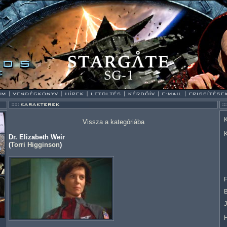
K
Vissza a kategóriába
K
Dr. Elizabeth Weir
(
Torri Higginson
)
F