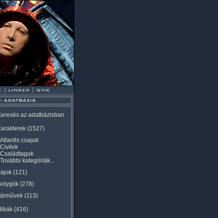
eresés az adatbázisban
arakterek
(1527)
Atlantis csapat
Civilek
Családtagok
További kategóriák...
ajok
(121)
Bolygók
(278)
Járművek
(113)
Hibák
(416)