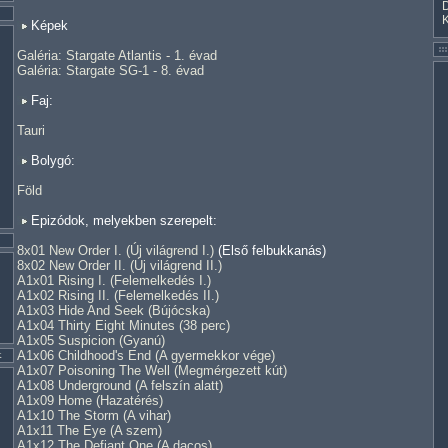
Képek
Galéria: Stargate Atlantis - 1. évad
Galéria: Stargate SG-1 - 8. évad
Faj:
Tauri
Bolygó:
Föld
Epizódok, melyekben szerepelt:
8x01 New Order I. (Új világrend I.)
(Első felbukkanás)
8x02 New Order II. (Új világrend II.)
A1x01 Rising I. (Felemelkedés I.)
A1x02 Rising II. (Felemelkedés II.)
A1x03 Hide And Seek (Bújócska)
A1x04 Thirty Eight Minutes (38 perc)
A1x05 Suspicion (Gyanú)
A1x06 Childhood's End (A gyermekkor vége)
A1x07 Poisoning The Well (Megmérgezett kút)
A1x08 Underground (A felszín alatt)
A1x09 Home (Hazatérés)
A1x10 The Storm (A vihar)
A1x11 The Eye (A szem)
A1x12 The Defiant One (A dacos)