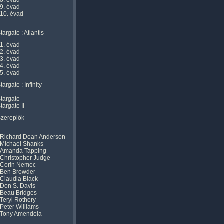
8. évad
9. évad
10. évad
targate : Atlantis
1. évad
2. évad
3. évad
4. évad
5. évad
targate : Infinity
targate
targate II
Szereplők
Richard Dean Anderson
Michael Shanks
Amanda Tapping
Christopher Judge
Corin Nemec
Ben Browder
Claudia Black
Don S. Davis
Beau Bridges
Teryl Rothery
Peter Williams
Tony Amendola