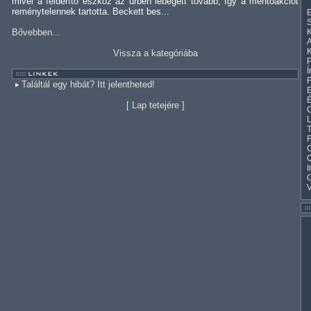
mivel a felderítő eszköz az űrben lebegett tovább, így a mentőakciót
reménytelennek tartotta. Beckett bes...
E
S
Bővebben...
K
A
K
Vissza a kategóriába
Í
F
Találtál egy hibát? Itt jelentheted!
E
[
Lap tetejére
]
C
L
T
F
C
I