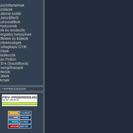
pizódtartalmak
zótárak
atonai szótár
 készítőkről
ulisszatitkok
Producerek
rók és rendezők
orgatási helyszínek
ffektek és trükkök
Érdekességek
sillagkapu GYIK
inkek
alálkozók
an Fiction
D-k (Soundtrack)
Csengőhangok
nterjúk
Cikkek
Versek