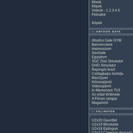
Mixek
Klipek
Videók
-
1
2
3
4
5
Feliratok
Képek
Abydos Gate GYIK
Bannercsere
Impresszum
SevGate
Egyiptom
SGC Dial Simulator
DHD Simulator
Rajongói teszt
Csillagkapu levlista
MacGyver
Könyvajánló
Videoajánló
In Memoriam TV3
Az oldal története
A Fórum rangjai
Magamról
U2x20 Gauntlet
U2x19 Blockade
U2x18 Epilogue
U2x17 Common descent