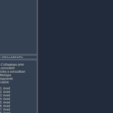
 Csillagkapu jelei
 sorozatról
izika a sorozatban
itológia
Fegyverek
Évadok
1. évad
2. évad
3. évad
4. évad
5. évad
6. évad
7. évad