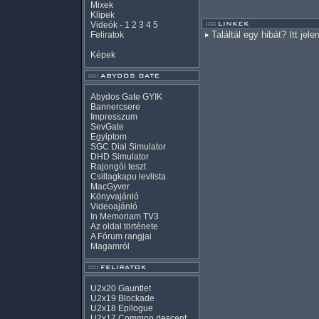
Mixek
Klipek
Videók
-
1
2
3
4
5
Találtál egy hibát? Itt jele
Feliratok
Képek
Abydos Gate GYIK
Bannercsere
Impresszum
SevGate
Egyiptom
SGC Dial Simulator
DHD Simulator
Rajongói teszt
Csillagkapu levlista
MacGyver
Könyvajánló
Videoajánló
In Memoriam TV3
Az oldal története
A Fórum rangjai
Magamról
U2x20 Gauntlet
U2x19 Blockade
U2x18 Epilogue
U2x17 Common descent