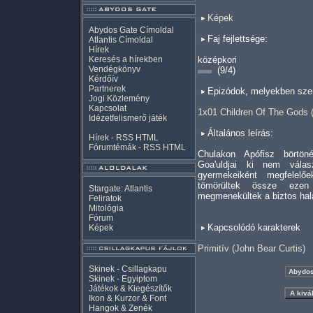
Képek
Abydos Gate Címoldal
Faj fejlettsége:
Atlantis Címoldal
Hírek
Keresés a hírekben
középkori
Vendégkönyv
(9/4)
Kérdőív
Partnerek
Epizódok, melyekben szer
Jogi Közlemény
Kapcsolat
1x01 Children Of The Gods 
Idézetfelismerő játék
Általános leírás:
Hírek -
RSS
HTML
Fórumtémák -
RSS
HTML
Chulakon Apófisz börtön
Goa'uldjai ki nem válas
gyermekeiként megfelelő
tömörültek össze eze
Stargate: Atlantis
megmenekültek a biztos halál
Feliratok
Mitológia
Fórum
Kapcsolódó karakterek
Képek
Primitív (John Bear Curtis)
Skinek - Csillagkapu
Skinek - Egyiptom
Játékok & Kiegészítők
Ikon & Kurzor & Font
Hangok & Zenék