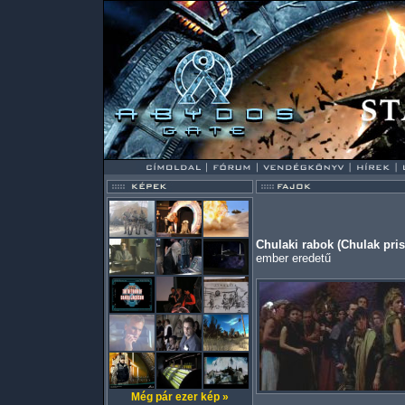
Chulaki rabok (Chulak pri
ember eredetű
Még pár ezer kép »