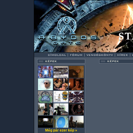
Még pár ezer kép »