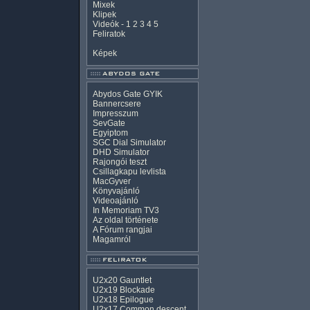
Mixek
Klipek
Videók
-
1
2
3
4
5
Feliratok
Képek
Abydos Gate GYIK
Bannercsere
Impresszum
SevGate
Egyiptom
SGC Dial Simulator
DHD Simulator
Rajongói teszt
Csillagkapu levlista
MacGyver
Könyvajánló
Videoajánló
In Memoriam TV3
Az oldal története
A Fórum rangjai
Magamról
U2x20 Gauntlet
U2x19 Blockade
U2x18 Epilogue
U2x17 Common descent