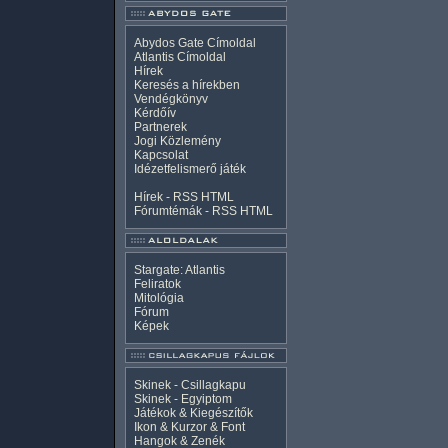
Abydos Gate Címoldal
Atlantis Címoldal
Hírek
Keresés a hírekben
Vendégkönyv
Kérdőív
Partnerek
Jogi Közlemény
Kapcsolat
Idézetfelismerő játék
Hírek -
RSS
HTML
Fórumtémák -
RSS
HTML
Stargate: Atlantis
Feliratok
Mitológia
Fórum
Képek
Skinek - Csillagkapu
Skinek - Egyiptom
Játékok & Kiegészítők
Ikon & Kurzor & Font
Hangok & Zenék