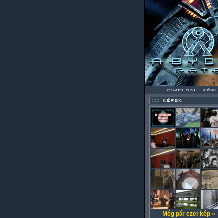
Még pár ezer kép »