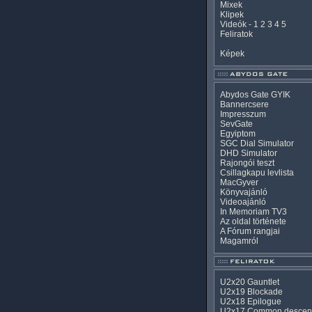
Mixek
Klipek
Videók
-
1
2
3
4
5
Feliratok
Képek
Abydos Gate GYIK
Bannercsere
Impresszum
SevGate
Egyiptom
SGC Dial Simulator
DHD Simulator
Rajongói teszt
Csillagkapu levlista
MacGyver
Könyvajánló
Videoajánló
In Memoriam TV3
Az oldal története
A Fórum rangjai
Magamról
U2x20 Gauntlet
U2x19 Blockade
U2x18 Epilogue
U2x17 Common descen