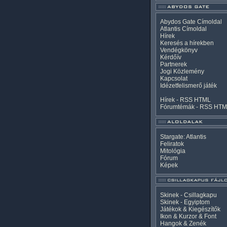
Abydos Gate Címoldal
Atlantis Címoldal
Hírek
Keresés a hírekben
Vendégkönyv
Kérdőív
Partnerek
Jogi Közlemény
Kapcsolat
Idézetfelismerő játék
Hírek -
RSS
HTML
Fórumtémák -
RSS
HTM
Stargate: Atlantis
Feliratok
Mitológia
Fórum
Képek
Skinek - Csillagkapu
Skinek - Egyiptom
Játékok & Kiegészítők
Ikon & Kurzor & Font
Hangok & Zenék