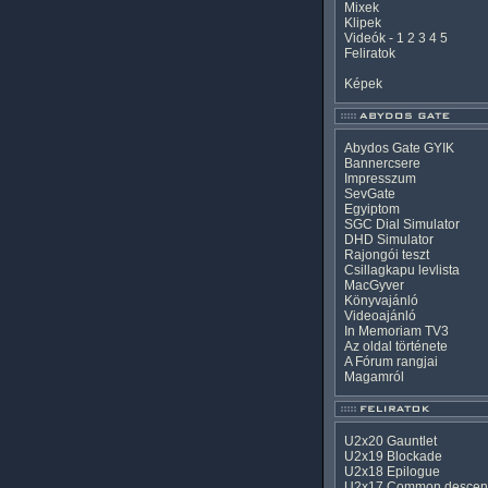
Mixek
Klipek
Videók
-
1
2
3
4
5
Feliratok
Képek
Abydos Gate GYIK
Bannercsere
Impresszum
SevGate
Egyiptom
SGC Dial Simulator
DHD Simulator
Rajongói teszt
Csillagkapu levlista
MacGyver
Könyvajánló
Videoajánló
In Memoriam TV3
Az oldal története
A Fórum rangjai
Magamról
U2x20 Gauntlet
U2x19 Blockade
U2x18 Epilogue
U2x17 Common descen