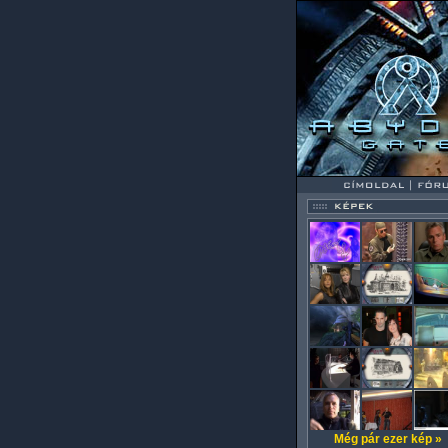
Még pár ezer kép »