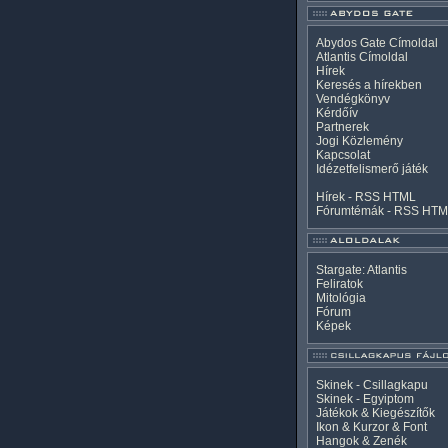
Abydos Gate Címoldal
Atlantis Címoldal
Hírek
Keresés a hírekben
Vendégkönyv
Kérdőív
Partnerek
Jogi Közlemény
Kapcsolat
Idézetfelismerő játék
Hírek -
RSS
HTML
Fórumtémák -
RSS
HTM
Stargate: Atlantis
Feliratok
Mitológia
Fórum
Képek
Skinek - Csillagkapu
Skinek - Egyiptom
Játékok & Kiegészítők
Ikon & Kurzor & Font
Hangok & Zenék