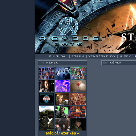
Még pár ezer kép »