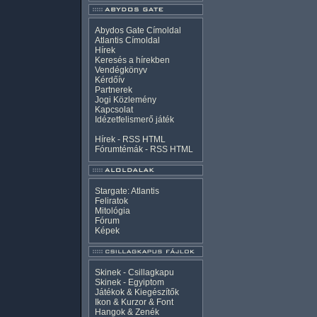
Abydos Gate Címoldal
Atlantis Címoldal
Hírek
Keresés a hírekben
Vendégkönyv
Kérdőív
Partnerek
Jogi Közlemény
Kapcsolat
Idézetfelismerő játék
Hírek -
RSS
HTML
Fórumtémák -
RSS
HTML
Stargate: Atlantis
Feliratok
Mitológia
Fórum
Képek
Skinek - Csillagkapu
Skinek - Egyiptom
Játékok & Kiegészítők
Ikon & Kurzor & Font
Hangok & Zenék