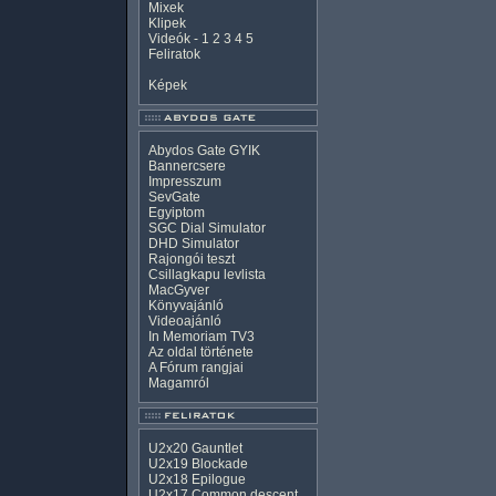
Mixek
Klipek
Videók
-
1
2
3
4
5
Feliratok
Képek
Abydos Gate GYIK
Bannercsere
Impresszum
SevGate
Egyiptom
SGC Dial Simulator
DHD Simulator
Rajongói teszt
Csillagkapu levlista
MacGyver
Könyvajánló
Videoajánló
In Memoriam TV3
Az oldal története
A Fórum rangjai
Magamról
U2x20 Gauntlet
U2x19 Blockade
U2x18 Epilogue
U2x17 Common descent