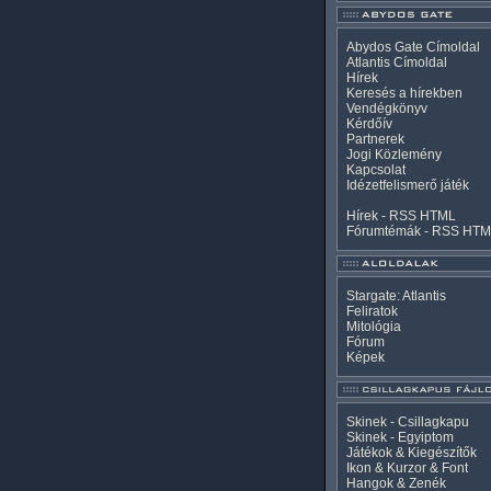
Abydos Gate Címoldal
Atlantis Címoldal
Hírek
Keresés a hírekben
Vendégkönyv
Kérdőív
Partnerek
Jogi Közlemény
Kapcsolat
Idézetfelismerő játék
Hírek -
RSS
HTML
Fórumtémák -
RSS
HTM
Stargate: Atlantis
Feliratok
Mitológia
Fórum
Képek
Skinek - Csillagkapu
Skinek - Egyiptom
Játékok & Kiegészítők
Ikon & Kurzor & Font
Hangok & Zenék