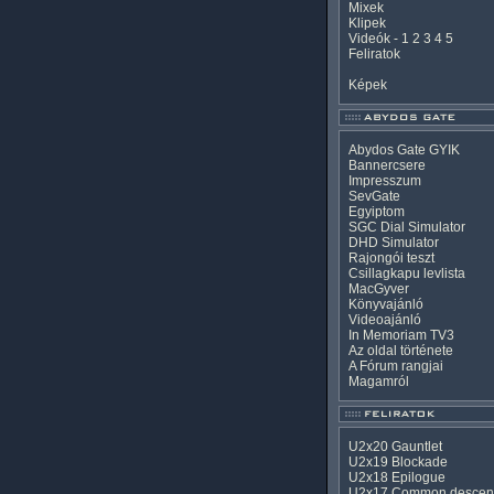
Mixek
Klipek
Videók
-
1
2
3
4
5
Feliratok
Képek
Abydos Gate GYIK
Bannercsere
Impresszum
SevGate
Egyiptom
SGC Dial Simulator
DHD Simulator
Rajongói teszt
Csillagkapu levlista
MacGyver
Könyvajánló
Videoajánló
In Memoriam TV3
Az oldal története
A Fórum rangjai
Magamról
U2x20 Gauntlet
U2x19 Blockade
U2x18 Epilogue
U2x17 Common descen