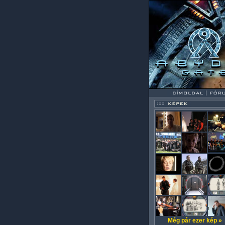
Még pár ezer kép »