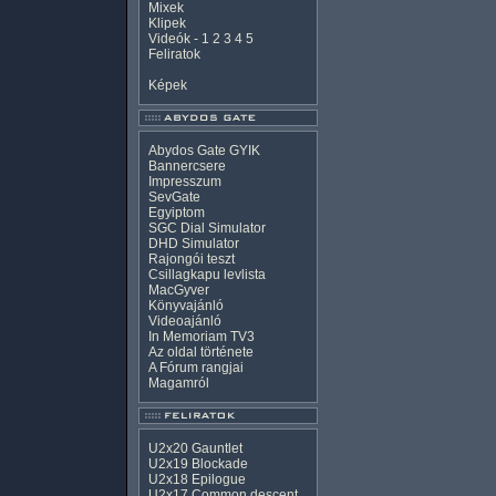
Mixek
Klipek
Videók
-
1
2
3
4
5
Feliratok
Képek
Abydos Gate GYIK
Bannercsere
Impresszum
SevGate
Egyiptom
SGC Dial Simulator
DHD Simulator
Rajongói teszt
Csillagkapu levlista
MacGyver
Könyvajánló
Videoajánló
In Memoriam TV3
Az oldal története
A Fórum rangjai
Magamról
U2x20 Gauntlet
U2x19 Blockade
U2x18 Epilogue
U2x17 Common descent