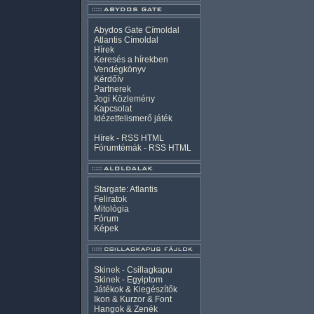
Abydos Gate Címoldal
Atlantis Címoldal
Hírek
Keresés a hírekben
Vendégkönyv
Kérdőív
Partnerek
Jogi Közlemény
Kapcsolat
Idézetfelismerő játék
Hírek -
RSS
HTML
Fórumtémák -
RSS
HTML
Stargate: Atlantis
Feliratok
Mitológia
Fórum
Képek
Skinek - Csillagkapu
Skinek - Egyiptom
Játékok & Kiegészítők
Ikon & Kurzor & Font
Hangok & Zenék