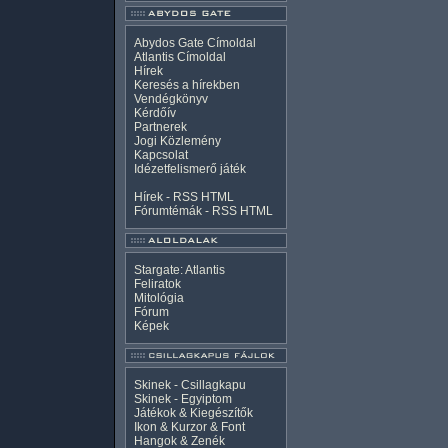
Abydos Gate Címoldal
Atlantis Címoldal
Hírek
Keresés a hírekben
Vendégkönyv
Kérdőív
Partnerek
Jogi Közlemény
Kapcsolat
Idézetfelismerő játék
Hírek -
RSS
HTML
Fórumtémák -
RSS
HTML
Stargate: Atlantis
Feliratok
Mitológia
Fórum
Képek
Skinek - Csillagkapu
Skinek - Egyiptom
Játékok & Kiegészítők
Ikon & Kurzor & Font
Hangok & Zenék