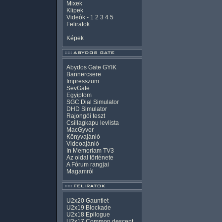
Mixek
Klipek
Videók
-
1
2
3
4
5
Feliratok
Képek
Abydos Gate GYIK
Bannercsere
Impresszum
SevGate
Egyiptom
SGC Dial Simulator
DHD Simulator
Rajongói teszt
Csillagkapu levlista
MacGyver
Könyvajánló
Videoajánló
In Memoriam TV3
Az oldal története
A Fórum rangjai
Magamról
U2x20 Gauntlet
U2x19 Blockade
U2x18 Epilogue
U2x17 Common descent