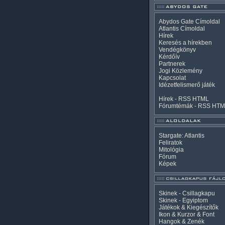
Abydos Gate Címoldal
Atlantis Címoldal
Hírek
Keresés a hírekben
Vendégkönyv
Kérdőív
Partnerek
Jogi Közlemény
Kapcsolat
Idézetfelismerő játék
Hírek -
RSS
HTML
Fórumtémák -
RSS
HTM
Stargate: Atlantis
Feliratok
Mitológia
Fórum
Képek
Skinek - Csillagkapu
Skinek - Egyiptom
Játékok & Kiegészítők
Ikon & Kurzor & Font
Hangok & Zenék