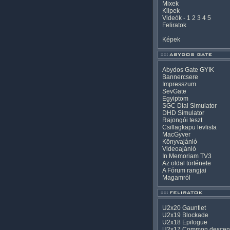
Mixek
Klipek
Videók
-
1
2
3
4
5
Feliratok
Képek
Abydos Gate GYIK
Bannercsere
Impresszum
SevGate
Egyiptom
SGC Dial Simulator
DHD Simulator
Rajongói teszt
Csillagkapu levlista
MacGyver
Könyvajánló
Videoajánló
In Memoriam TV3
Az oldal története
A Fórum rangjai
Magamról
U2x20 Gauntlet
U2x19 Blockade
U2x18 Epilogue
U2x17 Common descen