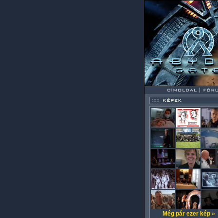
Még pár ezer kép »