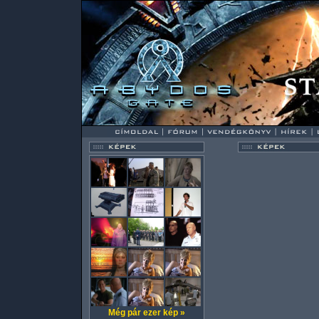
Még pár ezer kép »