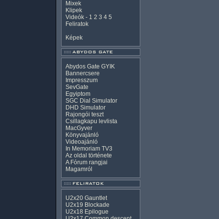
Mixek
Klipek
Videók
-
1
2
3
4
5
Feliratok
Képek
Abydos Gate GYIK
Bannercsere
Impresszum
SevGate
Egyiptom
SGC Dial Simulator
DHD Simulator
Rajongói teszt
Csillagkapu levlista
MacGyver
Könyvajánló
Videoajánló
In Memoriam TV3
Az oldal története
A Fórum rangjai
Magamról
U2x20 Gauntlet
U2x19 Blockade
U2x18 Epilogue
U2x17 Common descent