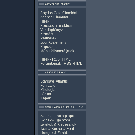
Abydos Gate Címoldal
Atlantis Címoldal
Hírek
Keresés a hírekben
Vendégkönyv
Kérdőív
Partnerek
Jogi Közlemény
Kapcsolat
Idézetfelismerő játék
Hírek -
RSS
HTML
Fórumtémák -
RSS
HTML
Stargate: Atlantis
Feliratok
Mitológia
Fórum
Képek
Skinek - Csillagkapu
Skinek - Egyiptom
Játékok & Kiegészítők
Ikon & Kurzor & Font
Hangok & Zenék