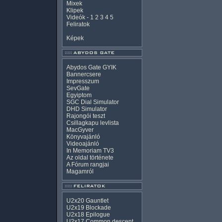
Mixek
Klipek
Videók
-
1
2
3
4
5
Feliratok
Képek
Abydos Gate GYIK
Bannercsere
Impresszum
SevGate
Egyiptom
SGC Dial Simulator
DHD Simulator
Rajongói teszt
Csillagkapu levlista
MacGyver
Könyvajánló
Videoajánló
In Memoriam TV3
Az oldal története
A Fórum rangjai
Magamról
U2x20 Gauntlet
U2x19 Blockade
U2x18 Epilogue
U2x17 Common descent