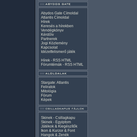
Abydos Gate Címoldal
Atlantis Címoldal
Hírek
Keresés a hírekben
Vendégkönyv
Kérdőív
Partnerek
Jogi Közlemény
Kapcsolat
Idézetfelismerő játék
Hírek -
RSS
HTML
Fórumtémák -
RSS
HTML
Stargate: Atlantis
Feliratok
Mitológia
Fórum
Képek
Skinek - Csillagkapu
Skinek - Egyiptom
Játékok & Kiegészítők
Ikon & Kurzor & Font
Hangok & Zenék