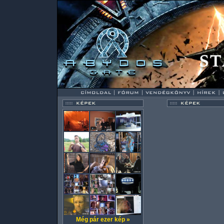
Még pár ezer kép »