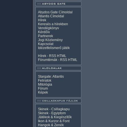
Abydos Gate Címoldal
Atlantis Címoldal
Hírek
Keresés a hírekben
Vendégkönyv
Kérdőív
Partnerek
Jogi Közlemény
Kapcsolat
Idézetfelismerő játék
Hírek -
RSS
HTML
Fórumtémák -
RSS
HTML
Stargate: Atlantis
Feliratok
Mitológia
Fórum
Képek
Skinek - Csillagkapu
Skinek - Egyiptom
Játékok & Kiegészítők
Ikon & Kurzor & Font
Hangok & Zenék