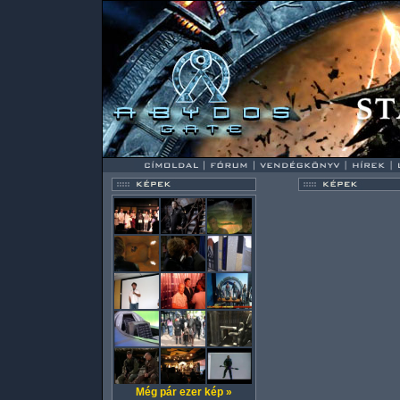
Még pár ezer kép »