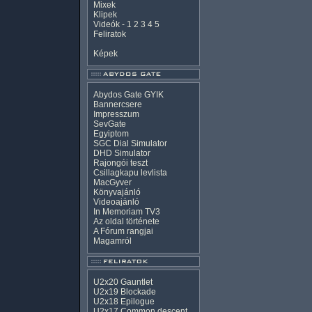
Mixek
Klipek
Videók
-
1
2
3
4
5
Feliratok
Képek
Abydos Gate GYIK
Bannercsere
Impresszum
SevGate
Egyiptom
SGC Dial Simulator
DHD Simulator
Rajongói teszt
Csillagkapu levlista
MacGyver
Könyvajánló
Videoajánló
In Memoriam TV3
Az oldal története
A Fórum rangjai
Magamról
U2x20 Gauntlet
U2x19 Blockade
U2x18 Epilogue
U2x17 Common descent