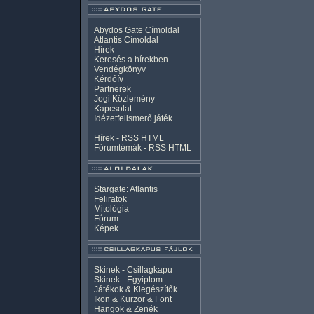
Abydos Gate Címoldal
Atlantis Címoldal
Hírek
Keresés a hírekben
Vendégkönyv
Kérdőív
Partnerek
Jogi Közlemény
Kapcsolat
Idézetfelismerő játék
Hírek -
RSS
HTML
Fórumtémák -
RSS
HTML
Stargate: Atlantis
Feliratok
Mitológia
Fórum
Képek
Skinek - Csillagkapu
Skinek - Egyiptom
Játékok & Kiegészítők
Ikon & Kurzor & Font
Hangok & Zenék