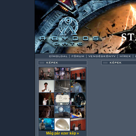
Még pár ezer kép »