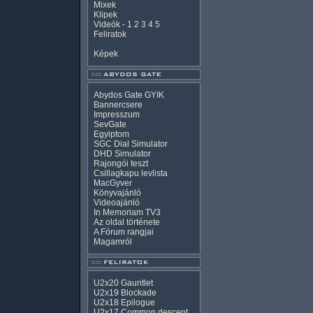
Mixek
Klipek
Videók
-
1
2
3
4
5
Feliratok
Képek
Abydos Gate GYIK
Bannercsere
Impresszum
SevGate
Egyiptom
SGC Dial Simulator
DHD Simulator
Rajongói teszt
Csillagkapu levlista
MacGyver
Könyvajánló
Videoajánló
In Memoriam TV3
Az oldal története
A Fórum rangjai
Magamról
U2x20 Gauntlet
U2x19 Blockade
U2x18 Epilogue
U2x17 Common descent