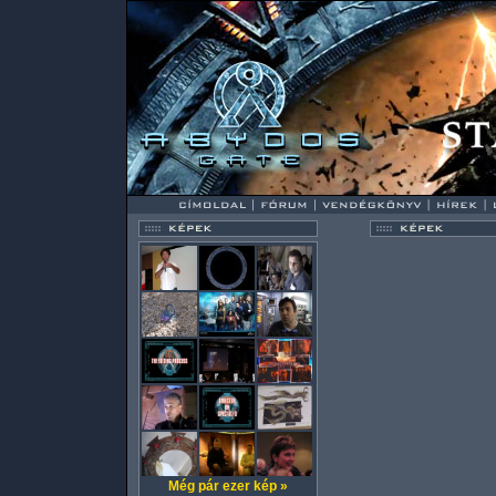
Még pár ezer kép »