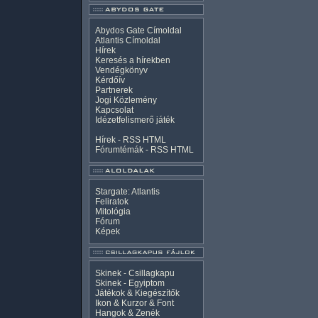
Abydos Gate Címoldal
Atlantis Címoldal
Hírek
Keresés a hírekben
Vendégkönyv
Kérdőív
Partnerek
Jogi Közlemény
Kapcsolat
Idézetfelismerő játék
Hírek -
RSS
HTML
Fórumtémák -
RSS
HTML
Stargate: Atlantis
Feliratok
Mitológia
Fórum
Képek
Skinek - Csillagkapu
Skinek - Egyiptom
Játékok & Kiegészítők
Ikon & Kurzor & Font
Hangok & Zenék