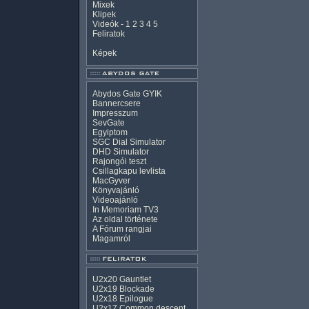
Mixek
Klipek
Videók
-
1
2
3
4
5
Feliratok
Képek
Abydos Gate GYIK
Bannercsere
Impresszum
SevGate
Egyiptom
SGC Dial Simulator
DHD Simulator
Rajongói teszt
Csillagkapu levlista
MacGyver
Könyvajánló
Videoajánló
In Memoriam TV3
Az oldal története
A Fórum rangjai
Magamról
U2x20 Gauntlet
U2x19 Blockade
U2x18 Epilogue
U2x17 Common descent