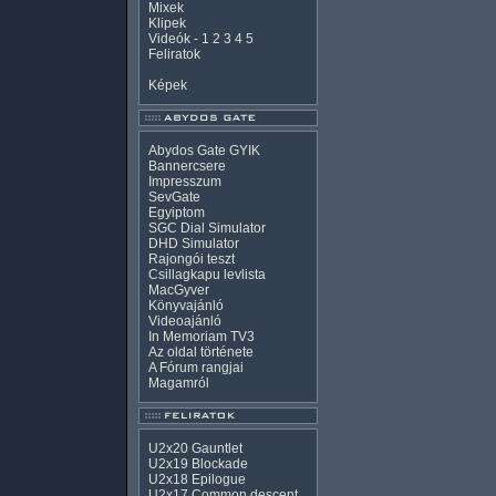
Mixek
Klipek
Videók
-
1
2
3
4
5
Feliratok
Képek
Abydos Gate GYIK
Bannercsere
Impresszum
SevGate
Egyiptom
SGC Dial Simulator
DHD Simulator
Rajongói teszt
Csillagkapu levlista
MacGyver
Könyvajánló
Videoajánló
In Memoriam TV3
Az oldal története
A Fórum rangjai
Magamról
U2x20 Gauntlet
U2x19 Blockade
U2x18 Epilogue
U2x17 Common descent