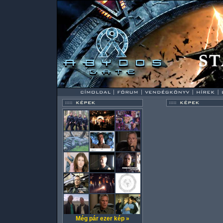
Még pár ezer kép »