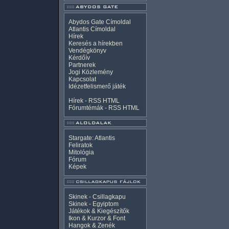
Abydos Gate Címoldal
Atlantis Címoldal
Hírek
Keresés a hírekben
Vendégkönyv
Kérdőív
Partnerek
Jogi Közlemény
Kapcsolat
Idézetfelismerő játék
Hírek -
RSS
HTML
Fórumtémák -
RSS
HTML
Stargate: Atlantis
Feliratok
Mitológia
Fórum
Képek
Skinek - Csillagkapu
Skinek - Egyiptom
Játékok & Kiegészítők
Ikon & Kurzor & Font
Hangok & Zenék