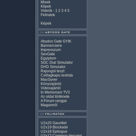
Mixek
Klipek
Videók
-
1
2
3
4
5
Feliratok
Képek
Abydos Gate GYIK
Bannercsere
Impresszum
SevGate
Egyiptom
SGC Dial Simulator
DHD Simulator
Rajongói teszt
Csillagkapu levlista
MacGyver
Könyvajánló
Videoajánló
In Memoriam TV3
Az oldal története
A Fórum rangjai
Magamról
U2x20 Gauntlet
U2x19 Blockade
U2x18 Epilogue
U2x17 Common descent