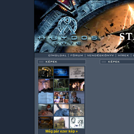
Még pár ezer kép »