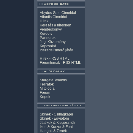
Abydos Gate Címoldal
Atlantis Címoldal
Hírek
Keresés a hírekben
Vendégkönyv
Kérdőív
Partnerek
Jogi Közlemény
Kapcsolat
Idézetfelismerő játék
Hírek -
RSS
HTML
Fórumtémák -
RSS
HTML
Stargate: Atlantis
Feliratok
Mitológia
Fórum
Képek
Skinek - Csillagkapu
Skinek - Egyiptom
Játékok & Kiegészítők
Ikon & Kurzor & Font
Hangok & Zenék