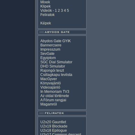
Mixek
Klipek
Videók
-
1
2
3
4
5
Feliratok
Képek
Abydos Gate GYIK
Bannercsere
Impresszum
SevGate
Egyiptom
SGC Dial Simulator
DHD Simulator
Rajongói teszt
Csillagkapu levlista
MacGyver
Könyvajánló
Videoajánló
In Memoriam TV3
Az oldal története
A Fórum rangjai
Magamról
U2x20 Gauntlet
U2x19 Blockade
U2x18 Epilogue
U2x17 Common descent