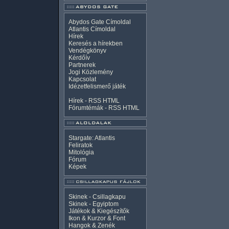
Abydos Gate Címoldal
Atlantis Címoldal
Hírek
Keresés a hírekben
Vendégkönyv
Kérdőív
Partnerek
Jogi Közlemény
Kapcsolat
Idézetfelismerő játék
Hírek -
RSS
HTML
Fórumtémák -
RSS
HTML
Stargate: Atlantis
Feliratok
Mitológia
Fórum
Képek
Skinek - Csillagkapu
Skinek - Egyiptom
Játékok & Kiegészítők
Ikon & Kurzor & Font
Hangok & Zenék