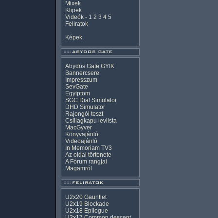
Mixek
Klipek
Videók
-
1
2
3
4
5
Feliratok
Képek
Abydos Gate GYIK
Bannercsere
Impresszum
SevGate
Egyiptom
SGC Dial Simulator
DHD Simulator
Rajongói teszt
Csillagkapu levlista
MacGyver
Könyvajánló
Videoajánló
In Memoriam TV3
Az oldal története
A Fórum rangjai
Magamról
U2x20 Gauntlet
U2x19 Blockade
U2x18 Epilogue
U2x17 Common descent