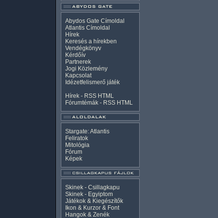
Abydos Gate Címoldal
Atlantis Címoldal
Hírek
Keresés a hírekben
Vendégkönyv
Kérdőív
Partnerek
Jogi Közlemény
Kapcsolat
Idézetfelismerő játék
Hírek -
RSS
HTML
Fórumtémák -
RSS
HTML
Stargate: Atlantis
Feliratok
Mitológia
Fórum
Képek
Skinek - Csillagkapu
Skinek - Egyiptom
Játékok & Kiegészítők
Ikon & Kurzor & Font
Hangok & Zenék