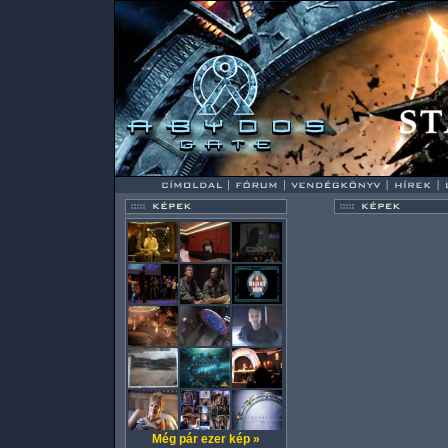
Még pár ezer kép »