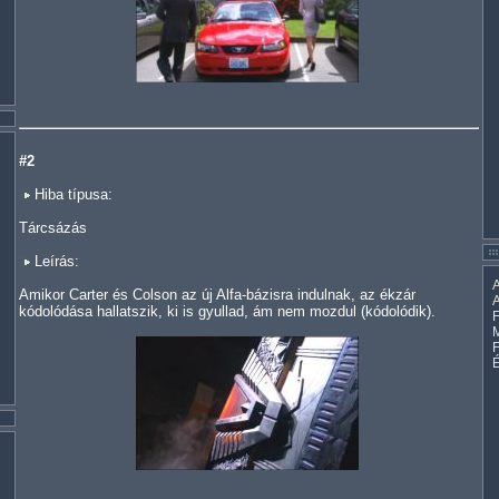
#2
Hiba típusa:
Tárcsázás
Leírás:
A
Amikor Carter és Colson az új Alfa-bázisra indulnak, az ékzár
A
kódolódása hallatszik, ki is gyullad, ám nem mozdul (kódolódik).
F
M