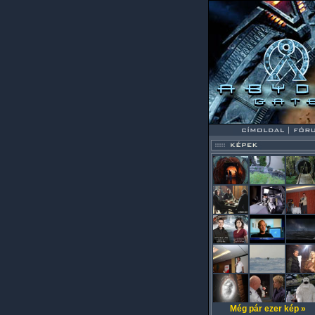
Még pár ezer kép »