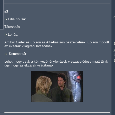
#3
S
Hiba típusa:
Tárcsázás
Leírás:
Amikor Carter és Colson az Alfa-bázison beszélgetnek, Colson mögött
S
az ékzárak világítani látszódnak.
S
Kommentár:
S
Lehet, hogy csak a környező fényforrások visszaverődése miatt tűnik
úgy, hogy az ékzárak világítanak.