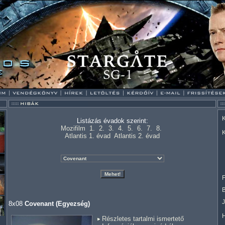
K
Listázás évadok szerint:
Mozifilm
1.
2.
3.
4.
5.
6.
7.
8.
K
Atlantis 1. évad
Atlantis 2. évad
F
8x08
Covenant (Egyezség)
Részletes tartalmi ismertető