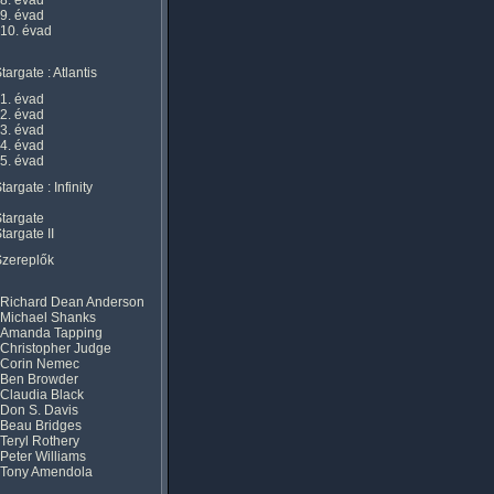
8. évad
9. évad
10. évad
targate : Atlantis
1. évad
2. évad
3. évad
4. évad
5. évad
targate : Infinity
targate
targate II
Szereplők
Richard Dean Anderson
Michael Shanks
Amanda Tapping
Christopher Judge
Corin Nemec
Ben Browder
Claudia Black
Don S. Davis
Beau Bridges
Teryl Rothery
Peter Williams
Tony Amendola