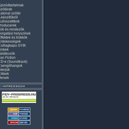
pizódtartalmak
zótárak
atonai szótár
 készítőkről
ulisszatitkok
Producerek
rók és rendezők
orgatási helyszínek
ffektek és trükkök
Érdekességek
sillagkapu GYIK
inkek
alálkozók
an Fiction
D-k (Soundtrack)
Csengőhangok
nterjúk
Cikkek
Versek