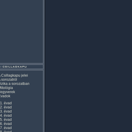
 Csillagkapu jelei
 sorozatról
izika a sorozatban
itológia
Fegyverek
Évadok
1. évad
2. évad
3. évad
4. évad
5. évad
6. évad
7. évad