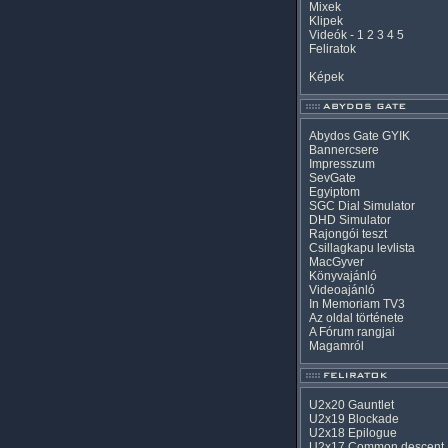
Mixek
Klipek
Videók
-
1
2
3
4
5
Feliratok
Képek
Abydos Gate GYIK
Bannercsere
Impresszum
SevGate
Egyiptom
SGC Dial Simulator
DHD Simulator
Rajongói teszt
Csillagkapu levlista
MacGyver
Könyvajánló
Videoajánló
In Memoriam TV3
Az oldal története
A Fórum rangjai
Magamról
U2x20 Gauntlet
U2x19 Blockade
U2x18 Epilogue
U2x17 Common descent