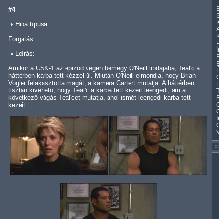
E
#4
S
K
Hiba típusa:
A
K
Forgatás
Í
Leírás:
F
E
Amikor a CSK-1 az epizód végén bemegy O'Neill irodájába, Teal'c a
háttérben karba tett kézzel ül. Miután O'Neill elmondja, hogy Brian
C
Vogler felakasztotta magát, a kamera Cartert mutatja. A háttérben
L
tisztán kivehető, hogy Teal'c a karba tett kezeit leengedi, ám a
T
következő vágás Teal'cet mutatja, ahol ismét leengedi karba tett
F
kezeit.
C
I