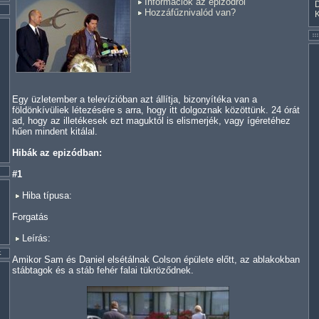
Információk az epizódról
Hozzáfűznivalód van?
Egy üzletember a televízióban azt állítja, bizonyítéka van a
földönkívüliek létezésére s arra, hogy itt dolgoznak közöttünk. 24 órát
ad, hogy az illetékesek ezt maguktól is elismerjék, vagy ígéretéhez
hűen mindent kitálal.
Hibák az epizódban:
#1
Hiba típusa:
Forgatás
Leírás:
Amikor Sam és Daniel elsétálnak Colson épülete előtt, az ablakokban
stábtagok és a stáb fehér falai tükröződnek.