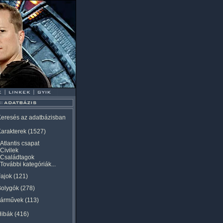
eresés az adatbázisban
arakterek
(1527)
Atlantis csapat
Civilek
Családtagok
További kategóriák...
ajok
(121)
Bolygók
(278)
Járművek
(113)
Hibák
(416)