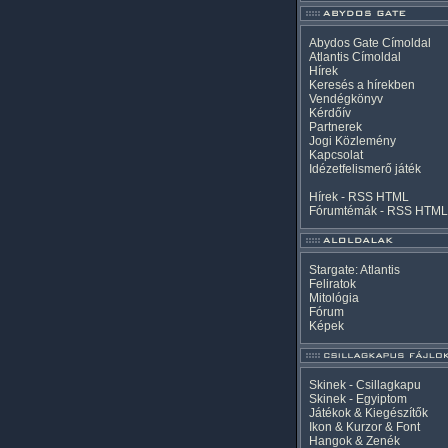
Abydos Gate Címoldal
Atlantis Címoldal
Hírek
Keresés a hírekben
Vendégkönyv
Kérdőív
Partnerek
Jogi Közlemény
Kapcsolat
Idézetfelismerő játék
Hírek -
RSS
HTML
Fórumtémák -
RSS
HTML
Stargate: Atlantis
Feliratok
Mitológia
Fórum
Képek
Skinek - Csillagkapu
Skinek - Egyiptom
Játékok & Kiegészítők
Ikon & Kurzor & Font
Hangok & Zenék