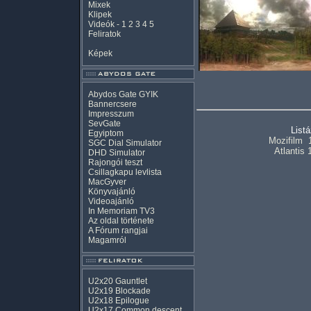
Mixek
Klipek
Videók
-
1
2
3
4
5
Feliratok
Képek
Abydos Gate GYIK
Bannercsere
Impresszum
SevGate
List
Egyiptom
Mozifilm
SGC Dial Simulator
Atlantis 
DHD Simulator
Rajongói teszt
Csillagkapu levlista
MacGyver
Könyvajánló
Videoajánló
In Memoriam TV3
Az oldal története
A Fórum rangjai
Magamról
U2x20 Gauntlet
U2x19 Blockade
U2x18 Epilogue
U2x17 Common descent