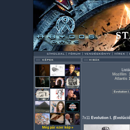
List
Mozifilm
Atlantis 
7x11
Evolution I. (Evolúció 
Még pár ezer kép »