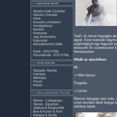
Abydos Gate Címoldal
Atlantis Címoldal
Hírek
Keresés a hírekben
Vendégkönyv
Kérdőív
Partnerek
Teal'c és társai fogságba ak
Jogi Közlemény
egyet. Ezen katonák legyőz
Kapcsolat
segítségével egy fegyvert p
Idézetfelismerő játék
elveszett Ős szerekezetet k
Hírek -
RSS
HTML
Hondurasban.
Fórumtémák -
RSS
HTML
Hibák az epizódban:
#1
Stargate: Atlantis
Feliratok
Hiba típusa:
Mitológia
Fórum
Forgatás
Képek
Leírás:
Ramius bolygója nem más, mi
Skinek - Csillagkapu
című részben látott bolygó 
Skinek - Egyiptom
siklókat tettek.
Játékok & Kiegészítők
Ikon & Kurzor & Font
Hangok & Zenék