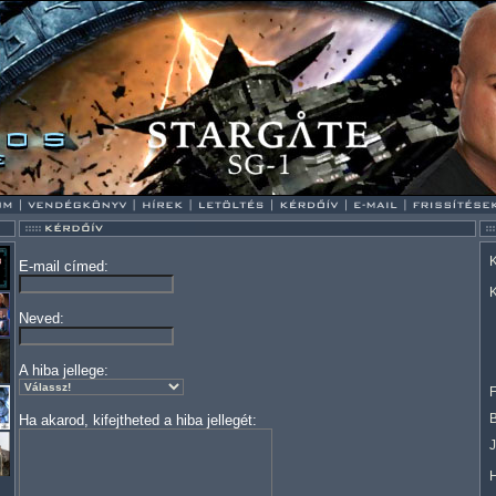
K
E-mail címed:
K
Neved:
A hiba jellege:
F
Ha akarod, kifejtheted a hiba jellegét: