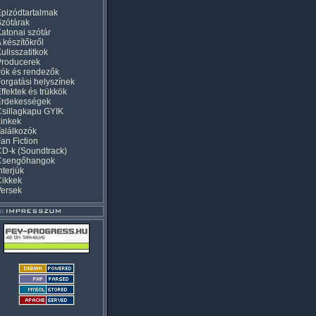
pizódtartalmak
zótárak
atonai szótár
 készítőkről
ulisszatitkok
Producerek
rók és rendezők
orgatási helyszínek
ffektek és trükkök
Érdekességek
sillagkapu GYIK
inkek
alálkozók
an Fiction
D-k (Soundtrack)
Csengőhangok
nterjúk
Cikkek
Versek