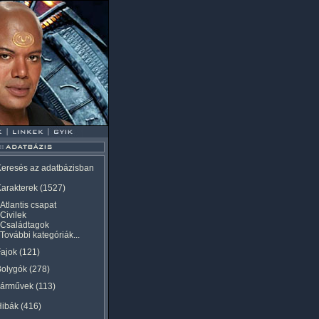
eresés az adatbázisban
arakterek
(1527)
Atlantis csapat
Civilek
Családtagok
További kategóriák...
ajok
(121)
Bolygók
(278)
Járművek
(113)
Hibák
(416)