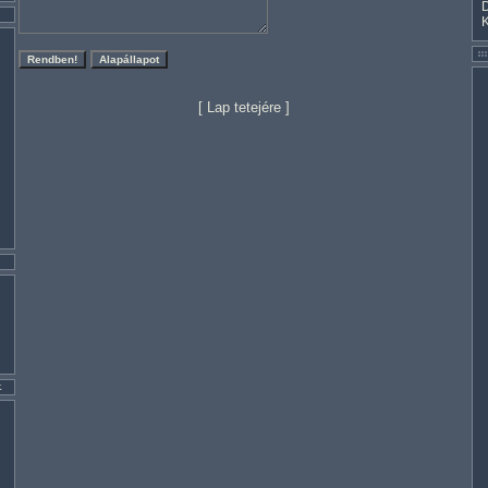
[
Lap tetejére
]