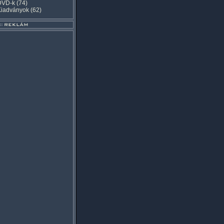
DVD-k
(74)
Kiadványok
(62)