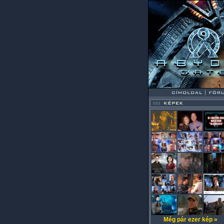
Még pár ezer kép »