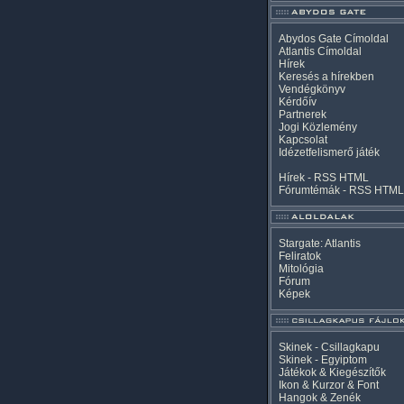
Abydos Gate Címoldal
Atlantis Címoldal
Hírek
Keresés a hírekben
Vendégkönyv
Kérdőív
Partnerek
Jogi Közlemény
Kapcsolat
Idézetfelismerő játék
Hírek -
RSS
HTML
Fórumtémák -
RSS
HTML
Stargate: Atlantis
Feliratok
Mitológia
Fórum
Képek
Skinek - Csillagkapu
Skinek - Egyiptom
Játékok & Kiegészítők
Ikon & Kurzor & Font
Hangok & Zenék