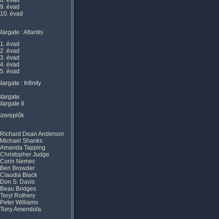
8. évad
9. évad
10. évad
targate : Atlantis
1. évad
2. évad
3. évad
4. évad
5. évad
targate : Infinity
targate
targate II
Szereplők
Richard Dean Anderson
Michael Shanks
Amanda Tapping
Christopher Judge
Corin Nemec
Ben Browder
Claudia Black
Don S. Davis
Beau Bridges
Teryl Rothery
Peter Williams
Tony Amendola