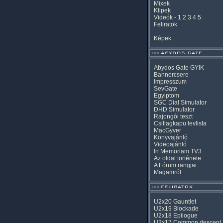
Mixek
Klipek
Videók
-
1
2
3
4
5
Feliratok
Képek
Abydos Gate GYIK
Bannercsere
Impresszum
SevGate
Egyiptom
SGC Dial Simulator
DHD Simulator
Rajongói teszt
Csillagkapu levlista
MacGyver
Könyvajánló
Videoajánló
In Memoriam TV3
Az oldal története
A Fórum rangjai
Magamról
U2x20 Gauntlet
U2x19 Blockade
U2x18 Epilogue
U2x17 Common descent