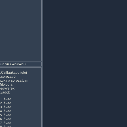
 Csillagkapu jelei
 sorozatról
izika a sorozatban
itológia
Fegyverek
Évadok
1. évad
2. évad
3. évad
4. évad
5. évad
6. évad
7. évad