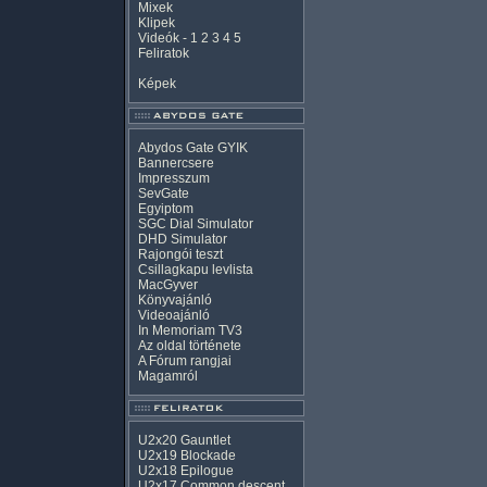
Mixek
Klipek
Videók
-
1
2
3
4
5
Feliratok
Képek
Abydos Gate GYIK
Bannercsere
Impresszum
SevGate
Egyiptom
SGC Dial Simulator
DHD Simulator
Rajongói teszt
Csillagkapu levlista
MacGyver
Könyvajánló
Videoajánló
In Memoriam TV3
Az oldal története
A Fórum rangjai
Magamról
U2x20 Gauntlet
U2x19 Blockade
U2x18 Epilogue
U2x17 Common descent