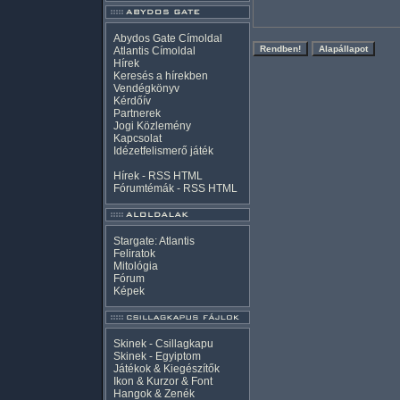
Abydos Gate Címoldal
Atlantis Címoldal
Hírek
Keresés a hírekben
Vendégkönyv
Kérdőív
Partnerek
Jogi Közlemény
Kapcsolat
Idézetfelismerő játék
Hírek -
RSS
HTML
Fórumtémák -
RSS
HTML
Stargate: Atlantis
Feliratok
Mitológia
Fórum
Képek
Skinek - Csillagkapu
Skinek - Egyiptom
Játékok & Kiegészítők
Ikon & Kurzor & Font
Hangok & Zenék