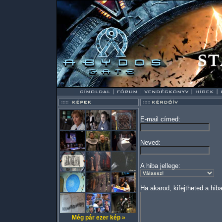
E-mail címed:
Neved:
A hiba jellege:
Ha akarod, kifejtheted a hiba
Még pár ezer kép »