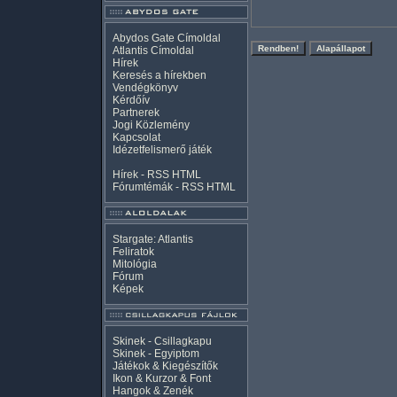
Abydos Gate Címoldal
Atlantis Címoldal
Hírek
Keresés a hírekben
Vendégkönyv
Kérdőív
Partnerek
Jogi Közlemény
Kapcsolat
Idézetfelismerő játék
Hírek -
RSS
HTML
Fórumtémák -
RSS
HTML
Stargate: Atlantis
Feliratok
Mitológia
Fórum
Képek
Skinek - Csillagkapu
Skinek - Egyiptom
Játékok & Kiegészítők
Ikon & Kurzor & Font
Hangok & Zenék