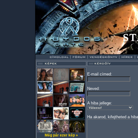
E-mail címed:
Neved:
A hiba jellege:
Ha akarod, kifejtheted a hiba
Még pár ezer kép »