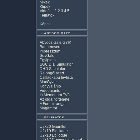
Mixek
Klipek
Videók
-
1
2
3
4
5
Feliratok
Képek
Abydos Gate GYIK
Bannercsere
Impresszum
SevGate
Egyiptom
SGC Dial Simulator
DHD Simulator
Rajongói teszt
Csillagkapu levlista
MacGyver
Könyvajánló
Videoajánló
In Memoriam TV3
Az oldal története
A Fórum rangjai
Magamról
U2x20 Gauntlet
U2x19 Blockade
U2x18 Epilogue
U2x17 Common descent