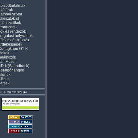
pizódtartalmak
zótárak
atonai szótár
 készítőkről
ulisszatitkok
Producerek
rók és rendezők
orgatási helyszínek
ffektek és trükkök
Érdekességek
sillagkapu GYIK
inkek
alálkozók
an Fiction
D-k (Soundtrack)
Csengőhangok
nterjúk
Cikkek
Versek