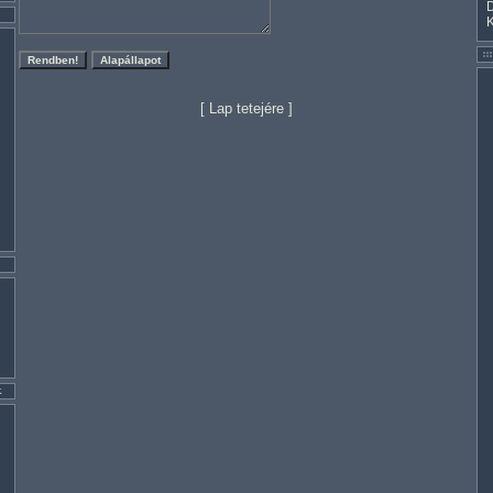
[
Lap tetejére
]