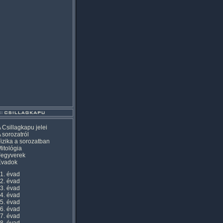
 Csillagkapu jelei
 sorozatról
izika a sorozatban
itológia
Fegyverek
Évadok
1. évad
2. évad
3. évad
4. évad
5. évad
6. évad
7. évad