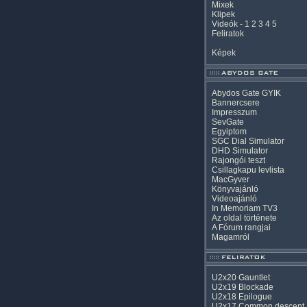
Mixek
Klipek
Videók
-
1
2
3
4
5
Feliratok
Képek
Abydos Gate GYIK
Bannercsere
Impresszum
SevGate
Egyiptom
SGC Dial Simulator
DHD Simulator
Rajongói teszt
Csillagkapu levlista
MacGyver
Könyvajánló
Videoajánló
In Memoriam TV3
Az oldal története
A Fórum rangjai
Magamról
U2x20 Gauntlet
U2x19 Blockade
U2x18 Epilogue
U2x17 Common descent