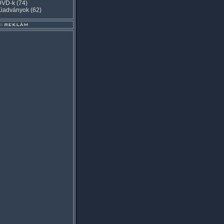
DVD-k
(74)
Kiadványok
(62)