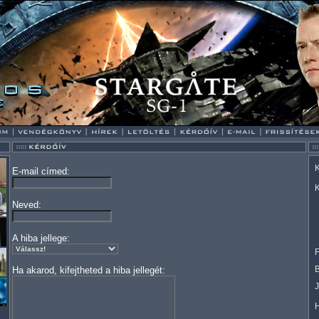
K
E-mail címed:
K
Neved:
A hiba jellege:
F
Ha akarod, kifejtheted a hiba jellegét: