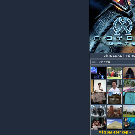
Még pár ezer kép »