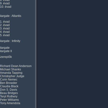
8. évad
9. évad
10. évad
targate : Atlantis
1. évad
2. évad
3. évad
4. évad
5. évad
targate : Infinity
targate
targate II
Szereplők
Richard Dean Anderson
Michael Shanks
Amanda Tapping
Christopher Judge
Corin Nemec
Ben Browder
Claudia Black
Don S. Davis
Beau Bridges
Teryl Rothery
Peter Williams
Tony Amendola