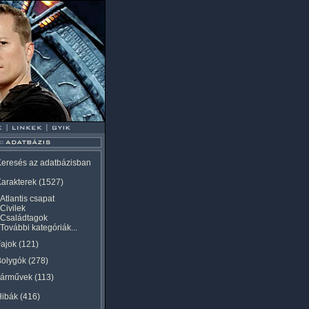
eresés az adatbázisban
arakterek
(1527)
Atlantis csapat
Civilek
Családtagok
További kategóriák...
ajok
(121)
Bolygók
(278)
Járművek
(113)
Hibák
(416)