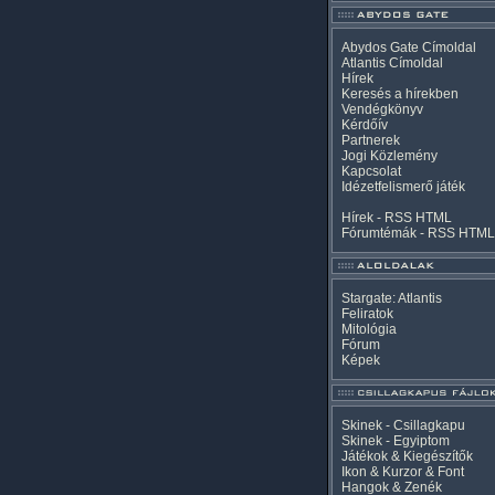
Abydos Gate Címoldal
Atlantis Címoldal
Hírek
Keresés a hírekben
Vendégkönyv
Kérdőív
Partnerek
Jogi Közlemény
Kapcsolat
Idézetfelismerő játék
Hírek -
RSS
HTML
Fórumtémák -
RSS
HTML
Stargate: Atlantis
Feliratok
Mitológia
Fórum
Képek
Skinek - Csillagkapu
Skinek - Egyiptom
Játékok & Kiegészítők
Ikon & Kurzor & Font
Hangok & Zenék