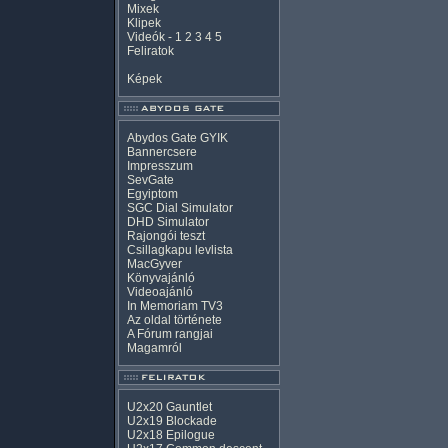
Mixek
Klipek
Videók
-
1
2
3
4
5
Feliratok
Képek
Abydos Gate GYIK
Bannercsere
Impresszum
SevGate
Egyiptom
SGC Dial Simulator
DHD Simulator
Rajongói teszt
Csillagkapu levlista
MacGyver
Könyvajánló
Videoajánló
In Memoriam TV3
Az oldal története
A Fórum rangjai
Magamról
U2x20 Gauntlet
U2x19 Blockade
U2x18 Epilogue