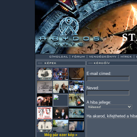
E-mail címed:
Neved:
A hiba jellege:
Ha akarod, kifejtheted a hiba
Még pár ezer kép »