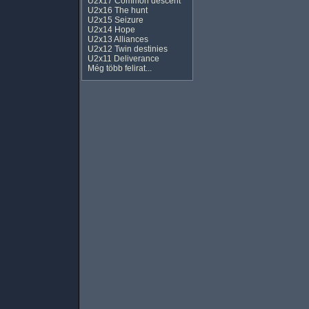
U2x17 Common descent
U2x16 The hunt
U2x15 Seizure
U2x14 Hope
U2x13 Alliances
U2x12 Twin destinies
U2x11 Deliverance
Még több felirat...