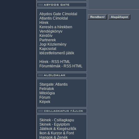
Abydos Gate Címoldal
Atlantis Címoldal
Hírek
Keresés a hírekben
Vendégkönyv
Kérdőív
Partnerek
Jogi Közlemény
Kapcsolat
Idézetfelismerő játék
Hírek -
RSS
HTML
Fórumtémák -
RSS
HTML
Stargate: Atlantis
Feliratok
Mitológia
Fórum
Képek
Skinek - Csillagkapu
Skinek - Egyiptom
Játékok & Kiegészítők
Ikon & Kurzor & Font
Hangok & Zenék