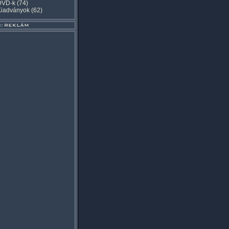
DVD-k
(74)
Kiadványok
(62)