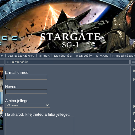
K
E-mail címed:
K
Neved:
A hiba jellege:
F
Ha akarod, kifejtheted a hiba jellegét: