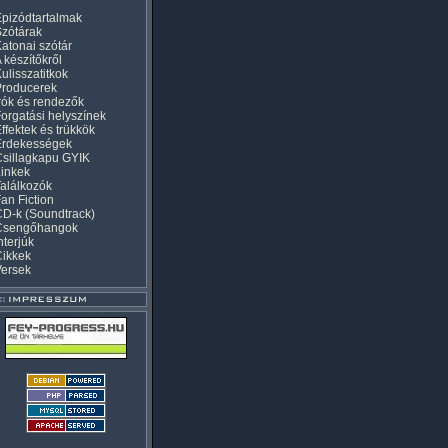
pizódtartalmak
zótárak
atonai szótár
 készítőkről
ulisszatitkok
Producerek
rók és rendezők
orgatási helyszínek
ffektek és trükkök
Érdekességek
sillagkapu GYIK
inkek
alálkozók
an Fiction
D-k (Soundtrack)
Csengőhangok
nterjúk
Cikkek
Versek