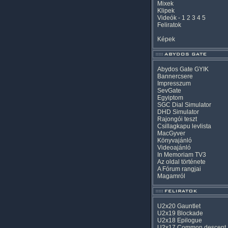
Mixek
Klipek
Videók
-
1
2
3
4
5
Feliratok
Képek
Abydos Gate GYIK
Bannercsere
Impresszum
SevGate
Egyiptom
SGC Dial Simulator
DHD Simulator
Rajongói teszt
Csillagkapu levlista
MacGyver
Könyvajánló
Videoajánló
In Memoriam TV3
Az oldal története
A Fórum rangjai
Magamról
U2x20 Gauntlet
U2x19 Blockade
U2x18 Epilogue
U2x17 Common descent