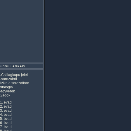
 Csillagkapu jelei
 sorozatról
izika a sorozatban
itológia
Fegyverek
Évadok
1. évad
2. évad
3. évad
4. évad
5. évad
6. évad
7. évad