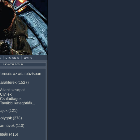
eresés az adatbázisban
arakterek
(1527)
Atlantis csapat
Civilek
Családtagok
További kategóriák...
ajok
(121)
Bolygók
(278)
Járművek
(113)
Hibák
(416)