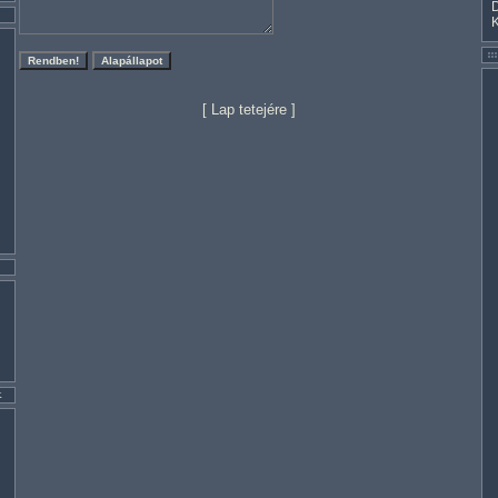
[
Lap tetejére
]