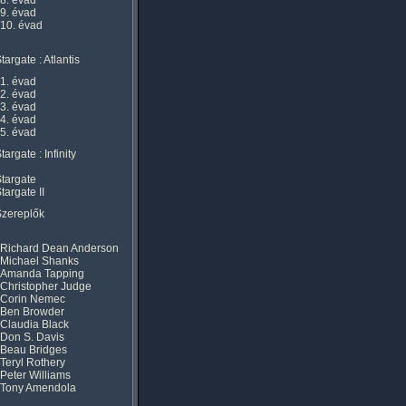
8. évad
9. évad
10. évad
targate : Atlantis
1. évad
2. évad
3. évad
4. évad
5. évad
targate : Infinity
targate
targate II
Szereplők
Richard Dean Anderson
Michael Shanks
Amanda Tapping
Christopher Judge
Corin Nemec
Ben Browder
Claudia Black
Don S. Davis
Beau Bridges
Teryl Rothery
Peter Williams
Tony Amendola