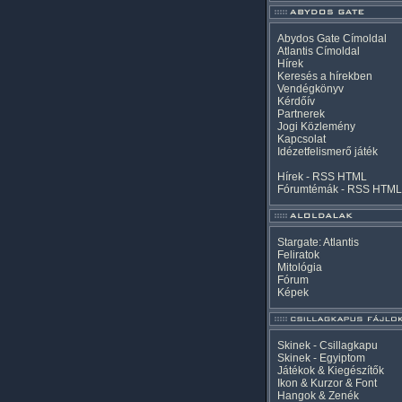
Abydos Gate Címoldal
Atlantis Címoldal
Hírek
Keresés a hírekben
Vendégkönyv
Kérdőív
Partnerek
Jogi Közlemény
Kapcsolat
Idézetfelismerő játék
Hírek -
RSS
HTML
Fórumtémák -
RSS
HTML
Stargate: Atlantis
Feliratok
Mitológia
Fórum
Képek
Skinek - Csillagkapu
Skinek - Egyiptom
Játékok & Kiegészítők
Ikon & Kurzor & Font
Hangok & Zenék