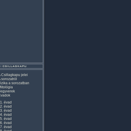
 Csillagkapu jelei
 sorozatról
izika a sorozatban
itológia
Fegyverek
Évadok
1. évad
2. évad
3. évad
4. évad
5. évad
6. évad
7. évad