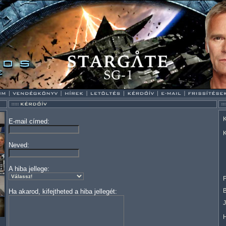
K
E-mail címed:
K
Neved:
A hiba jellege:
F
Ha akarod, kifejtheted a hiba jellegét: