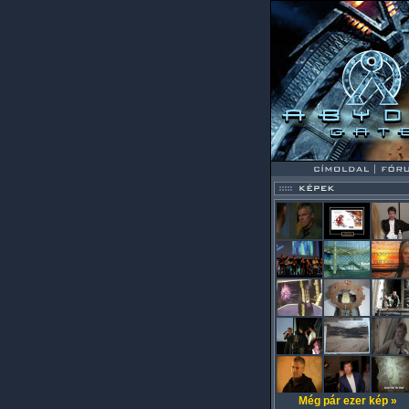
Még pár ezer kép »