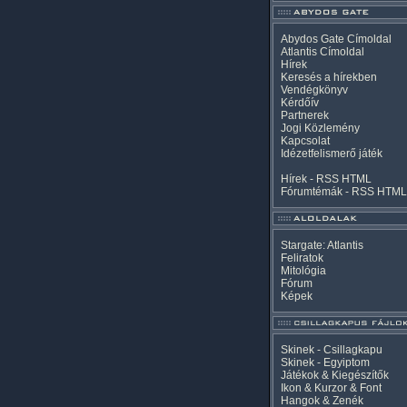
Abydos Gate Címoldal
Atlantis Címoldal
Hírek
Keresés a hírekben
Vendégkönyv
Kérdőív
Partnerek
Jogi Közlemény
Kapcsolat
Idézetfelismerő játék
Hírek -
RSS
HTML
Fórumtémák -
RSS
HTML
Stargate: Atlantis
Feliratok
Mitológia
Fórum
Képek
Skinek - Csillagkapu
Skinek - Egyiptom
Játékok & Kiegészítők
Ikon & Kurzor & Font
Hangok & Zenék