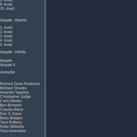
8. évad
9. évad
10. évad
targate : Atlantis
1. évad
2. évad
3. évad
4. évad
5. évad
targate : Infinity
targate
targate II
Szereplők
Richard Dean Anderson
Michael Shanks
Amanda Tapping
Christopher Judge
Corin Nemec
Ben Browder
Claudia Black
Don S. Davis
Beau Bridges
Teryl Rothery
Peter Williams
Tony Amendola