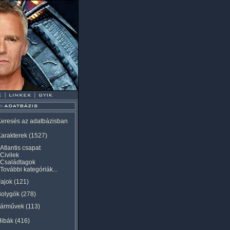
eresés az adatbázisban
arakterek
(1527)
Atlantis csapat
Civilek
Családtagok
További kategóriák...
ajok
(121)
Bolygók
(278)
Járművek
(113)
Hibák
(416)