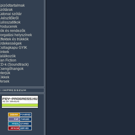
pizódtartalmak
zótárak
atonai szótár
 készítőkről
ulisszatitkok
Producerek
rók és rendezők
orgatási helyszínek
ffektek és trükkök
Érdekességek
sillagkapu GYIK
inkek
alálkozók
an Fiction
D-k (Soundtrack)
Csengőhangok
nterjúk
Cikkek
Versek