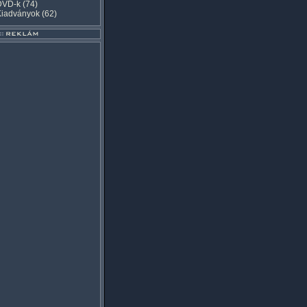
DVD-k
(74)
Kiadványok
(62)