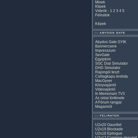
Mixek
Klipek
Videók
-
1
2
3
4
5
Feliratok
Képek
Abydos Gate GYIK
Bannercsere
Impresszum
SevGate
Egyiptom
SGC Dial Simulator
DHD Simulator
Rajongói teszt
Csillagkapu levlista
MacGyver
Könyvajánló
Videoajánló
In Memoriam TV3
Az oldal története
A Fórum rangjai
Magamról
U2x20 Gauntlet
U2x19 Blockade
U2x18 Epilogue
U2x17 Common descent