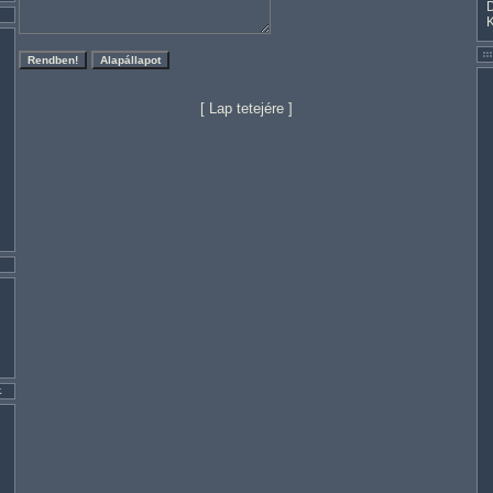
[
Lap tetejére
]